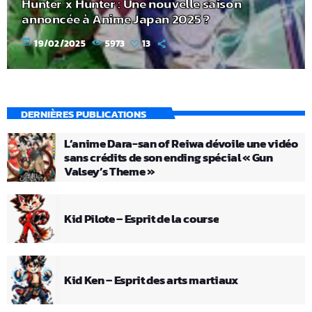
Hunter x Hunter : Une nouvelle saison
annoncée à Anime Japan 2025 ?
today
19/02/2025
5973
13
DERNIÈRES PUBLICATIONS
L’anime Dara-san of Reiwa dévoile une vidéo
sans crédits de son ending spécial « Gun
Valsey’s Theme »
Kid Pilote – Esprit de la course
Kid Ken – Esprit des arts martiaux