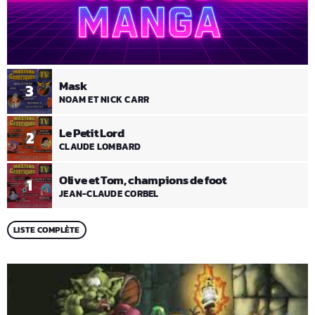
Mask
3
NOAM ET NICK CARR
Le Petit Lord
2
CLAUDE LOMBARD
Olive et Tom, champions de foot
1
JEAN-CLAUDE CORBEL
LISTE COMPLÈTE