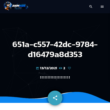
search
menu
651a-c557-42dc-9784-
d16479a8d353
13/12/2021
2
today
share
email