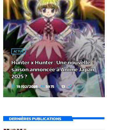
ACTUS
Hunter x Hunter : Une nouvelle
saison annoncée à Anime Japan
2025 ?
19/02/2025
5975
13
today
DERNIÈRES PUBLICATIONS