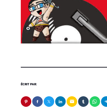
ÉCRIT PAR:
email