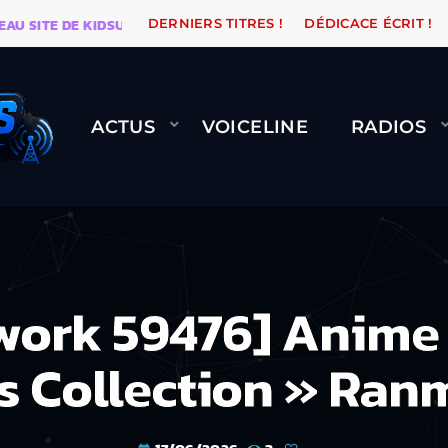
TE DE KIDSUNE
WARÉTRO
ORANGE ROAD QUI PASSE
DERNIERS TITRES !
DÉDICACE ÉCRIT !
ACTUS
VOICELINE
RADIOS
twork 59476] Anime
s Collection » Ranm