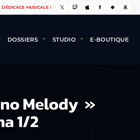
, ÇA LE FAIT !
NAMI
BERNARD MINET - FLY 
DÉDICACE MUSICALE !
DOSSIERS
STUDIO
E-BOUTIQUE
 no Melody »
a 1/2