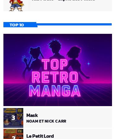
TOP 10
Mask
3
NOAM ET NICK CARR
Le Petit Lord
2