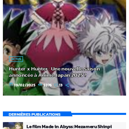
ACTUS
Hunter x Hunter : Une nouvelle saison
annoncée à Anime Japan 2025 ?
today
19/02/2025
5976
13
DERNIÈRES PUBLICATIONS
Le film Made in Abyss: Mezameru Shinpi