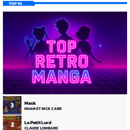
TOP 10
Mask
3
NOAM ET NICK CARR
Le Petit Lord
2
CLAUDE LOMBARD