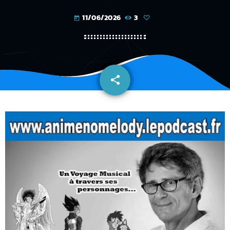
11/06/2026
3
today
share
email