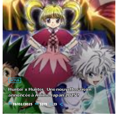
ACTUS
Hunter x Hunter : Une nouvelle saison
annoncée à Anime Japan 2025 ?
today
19/02/2025
5973
13