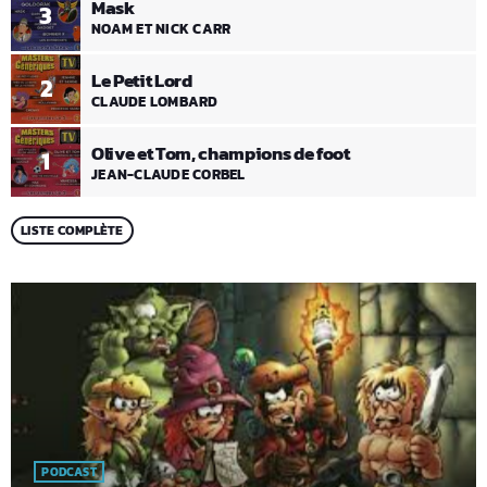
Mask
3
NOAM ET NICK CARR
Le Petit Lord
2
CLAUDE LOMBARD
Olive et Tom, champions de foot
1
JEAN-CLAUDE CORBEL
LISTE COMPLÈTE
PODCAST