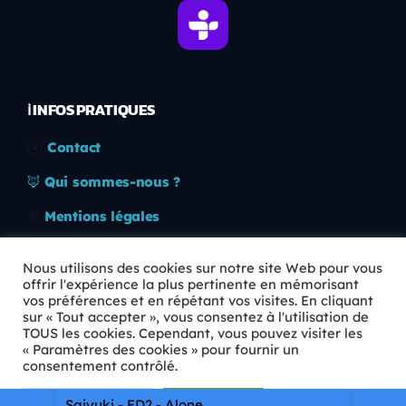
ℹ️ INFOS PRATIQUES
✉️
Contact
🦊
Qui sommes-nous ?
📄
Mentions légales
🔒
Confidentialité
Nous utilisons des cookies sur notre site Web pour vous
offrir l'expérience la plus pertinente en mémorisant
🛡️
RGPD
vos préférences et en répétant vos visites. En cliquant
sur « Tout accepter », vous consentez à l'utilisation de
Copyright © 2026 Animkids. Tous droits réservés.
TOUS les cookies. Cependant, vous pouvez visiter les
« Paramètres des cookies » pour fournir un
consentement contrôlé.
Paramètres Cookie
Tout accepter
Saiyuki - ED2 - Alone