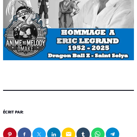
ÉCRIT PAR:
email