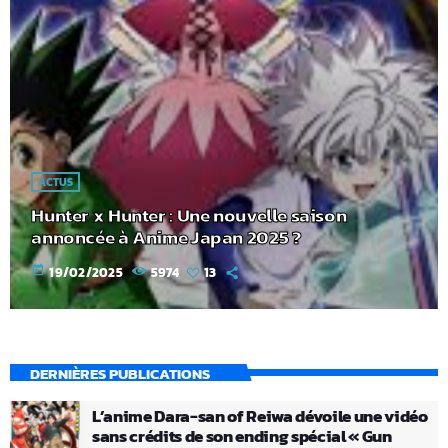
ACTUS
Hunter x Hunter : Une nouvelle saison
annoncée à Anime Japan 2025 ?
today
19/02/2025
5974
13
DERNIÈRES PUBLICATIONS
L’anime Dara-san of Reiwa dévoile une vidéo
sans crédits de son ending spécial « Gun