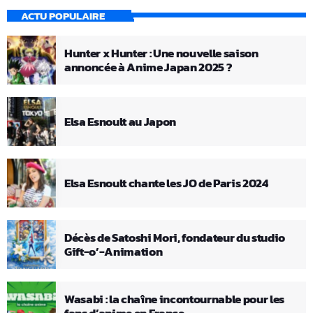
ACTU POPULAIRE
Hunter x Hunter : Une nouvelle saison
annoncée à Anime Japan 2025 ?
Elsa Esnoult au Japon
Elsa Esnoult chante les JO de Paris 2024
Décès de Satoshi Mori, fondateur du studio
Gift-o’-Animation
Wasabi : la chaîne incontournable pour les
fans d’anime en France