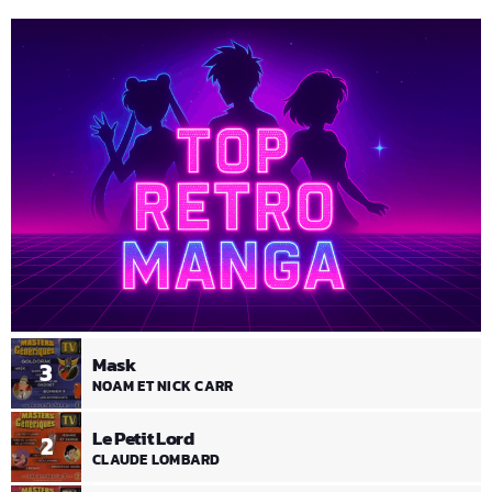
Mask
3
NOAM ET NICK CARR
Le Petit Lord
2
CLAUDE LOMBARD