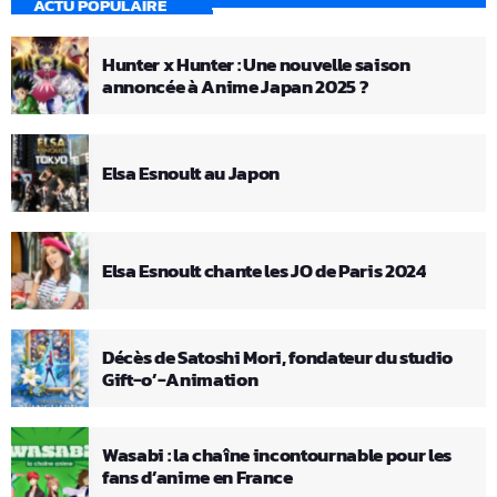
ACTU POPULAIRE
Hunter x Hunter : Une nouvelle saison
annoncée à Anime Japan 2025 ?
Elsa Esnoult au Japon
Elsa Esnoult chante les JO de Paris 2024
Décès de Satoshi Mori, fondateur du studio
Gift-o’-Animation
Wasabi : la chaîne incontournable pour les
fans d’anime en France