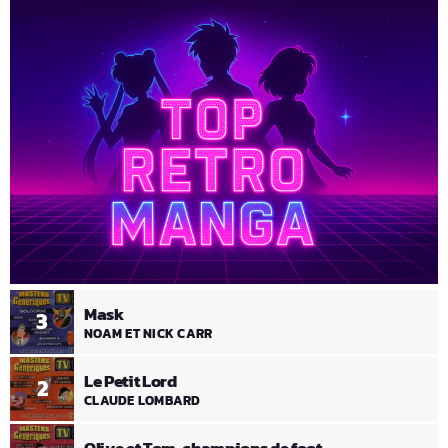
Mask
3
NOAM ET NICK CARR
Le Petit Lord
2
CLAUDE LOMBARD