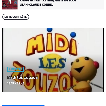
Olive et Tom, champions de foot
1
JEAN-CLAUDE CORBEL
LISTE COMPLÈTE
LIFESTYLE
Midi les zouzou
12:15 - 12:45