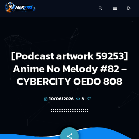
play_arrow
search
menu
[Podcast artwork 59253]
Anime No Melody #82 –
CYBERCITY OEDO 808
10/06/2026
3
today
share
email