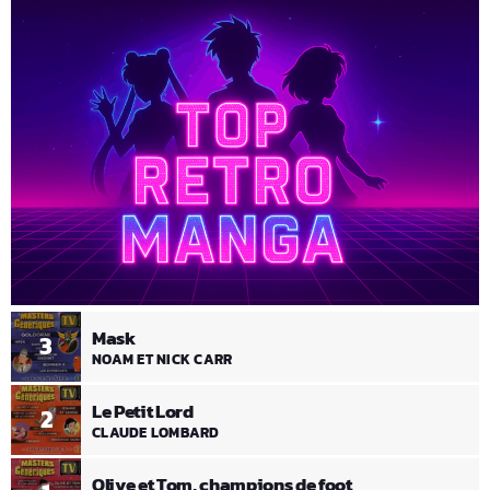
Mask
3
NOAM ET NICK CARR
Le Petit Lord
2
CLAUDE LOMBARD
Olive et Tom, champions de foot