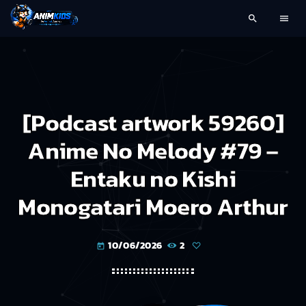
search
menu
[Podcast artwork 59260]
Anime No Melody #79 –
Entaku no Kishi
Monogatari Moero Arthur
10/06/2026
2
today