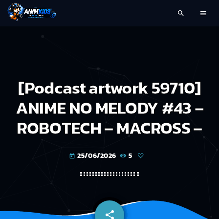
search
menu
[Podcast artwork 59710]
ANIME NO MELODY #43 –
ROBOTECH – MACROSS –
25/06/2026
5
today
share
email