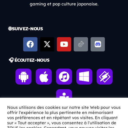
gaming et pop culture japonaise.
🌐 SUIVEZ-NOUS
🎧 ÉCOUTEZ-NOUS
Nous utilisons des cookies sur notre site Web pour vous
offrir l'expérience la plus pertinente en mémorisant
vos préférences et en répétant vos visites. En cliquant
sur « Tout accepter », vous consentez à l'utilisation de
ℹ️ INFOS PRATIQUES
TOUS les cookies. Cependant, vous pouvez visiter les