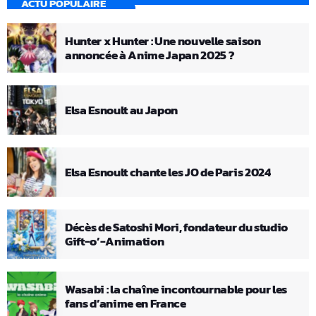
ACTU POPULAIRE
Hunter x Hunter : Une nouvelle saison
annoncée à Anime Japan 2025 ?
Elsa Esnoult au Japon
Elsa Esnoult chante les JO de Paris 2024
Décès de Satoshi Mori, fondateur du studio
Gift-o’-Animation
Wasabi : la chaîne incontournable pour les
fans d’anime en France