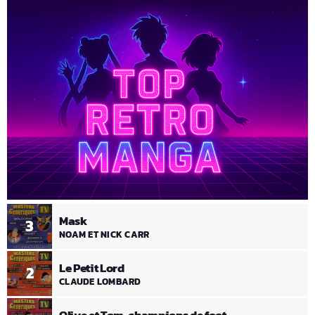
Mask
3
NOAM ET NICK CARR
Le Petit Lord
2
CLAUDE LOMBARD