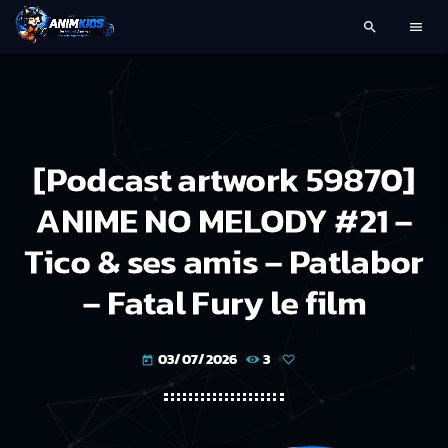
search
menu
[Podcast artwork 59870]
ANIME NO MELODY #21 –
Tico & ses amis – Patlabor
– Fatal Fury le film
03/07/2026
3
today