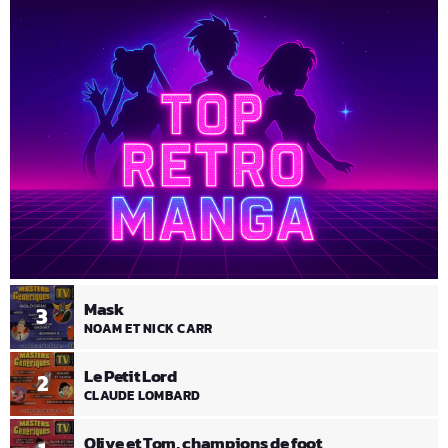
Mask
3
NOAM ET NICK CARR
Le Petit Lord
2
CLAUDE LOMBARD
Olive et Tom, champions de foot