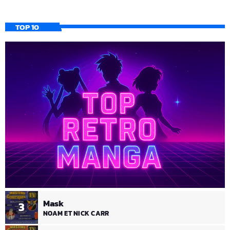
TOP 10
Mask
3
NOAM ET NICK CARR