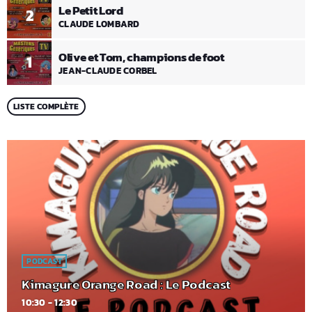
Le Petit Lord
2
CLAUDE LOMBARD
Olive et Tom, champions de foot
1
JEAN-CLAUDE CORBEL
LISTE COMPLÈTE
PODCAST
Kimagure Orange Road : Le Podcast
10:30 - 12:30