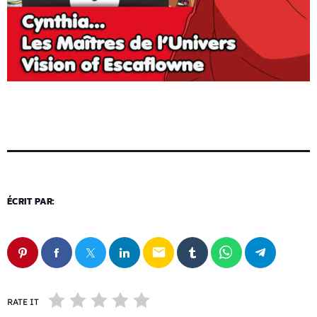
ÉCRIT PAR:
email
RATE IT