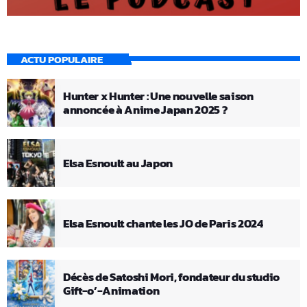
ACTU POPULAIRE
Hunter x Hunter : Une nouvelle saison
annoncée à Anime Japan 2025 ?
Elsa Esnoult au Japon
Elsa Esnoult chante les JO de Paris 2024
Décès de Satoshi Mori, fondateur du studio
Gift-o’-Animation