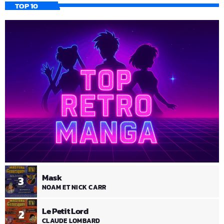
TOP 10
Mask
3
NOAM ET NICK CARR
Le Petit Lord
2
CLAUDE LOMBARD