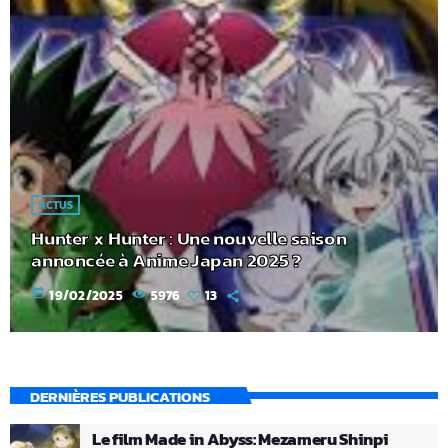
ACTUS
Hunter x Hunter : Une nouvelle saison
annoncée à Anime Japan 2025 ?
today
19/02/2025
5976
13
DERNIÈRES PUBLICATIONS
Le film Made in Abyss: Mezameru Shinpi