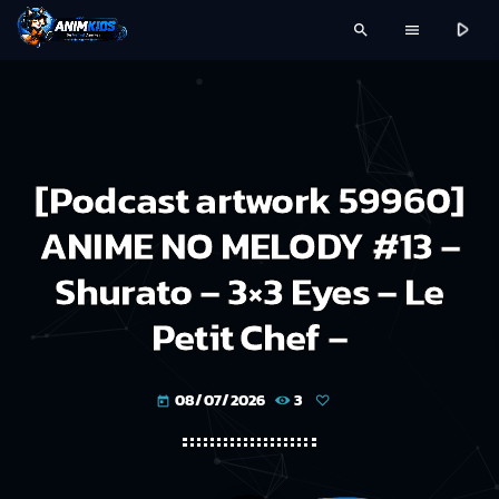
play_arrow
search
menu
[Podcast artwork 59960]
ANIME NO MELODY #13 –
Shurato – 3×3 Eyes – Le
Petit Chef –
08/07/2026
3
today