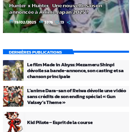
Hunter x Hunter : Une nouvelle saison
annoncée à Anime Japan 2025 ?
today
19/02/2025
5976
13
DERNIÈRES PUBLICATIONS
Le film Made in Abyss: Mezameru Shinpi
dévoile sa bande-annonce, son casting et sa
chanson principale
L’anime Dara-san of Reiwa dévoile une vidéo
sans crédits de son ending spécial « Gun
Valsey’s Theme »
Kid Pilote – Esprit de la course