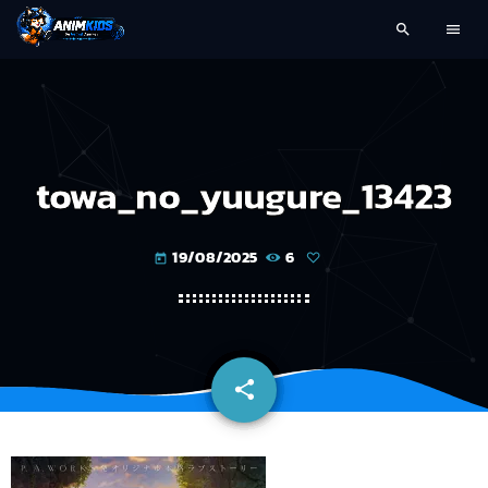
search
menu
towa_no_yuugure_13423
19/08/2025
6
today
share
email