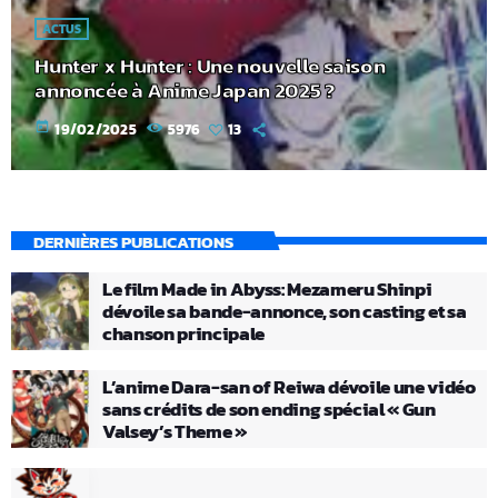
ACTUS
Hunter x Hunter : Une nouvelle saison
annoncée à Anime Japan 2025 ?
today
19/02/2025
5976
13
DERNIÈRES PUBLICATIONS
Le film Made in Abyss: Mezameru Shinpi
dévoile sa bande-annonce, son casting et sa
chanson principale
L’anime Dara-san of Reiwa dévoile une vidéo
sans crédits de son ending spécial « Gun
Valsey’s Theme »