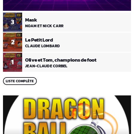
Mask
3
NOAM ET NICK CARR
Le Petit Lord
2
CLAUDE LOMBARD
Olive et Tom, champions de foot
1
JEAN-CLAUDE CORBEL
LISTE COMPLÈTE