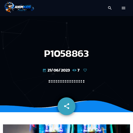
search
menu
P1058863
21/06/2023
7
today
share
email