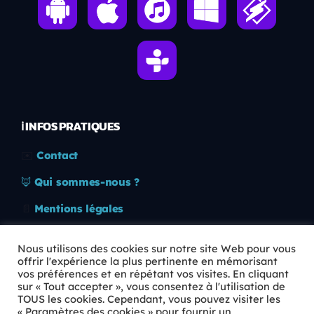
ℹ️ INFOS PRATIQUES
✉️
Contact
🦊
Qui sommes-nous ?
📄
Mentions légales
🔒
Confidentialité
Nous utilisons des cookies sur notre site Web pour vous
offrir l'expérience la plus pertinente en mémorisant
🛡️
RGPD
vos préférences et en répétant vos visites. En cliquant
sur « Tout accepter », vous consentez à l'utilisation de
Copyright © 2026 Animkids. Tous droits réservés.
TOUS les cookies. Cependant, vous pouvez visiter les
« Paramètres des cookies » pour fournir un