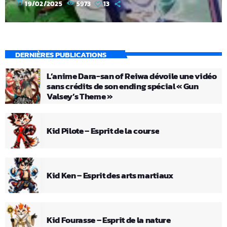
today
19/02/2025
5973
13
DERNIÈRES PUBLICATIONS
L’anime Dara-san of Reiwa dévoile une vidéo
sans crédits de son ending spécial « Gun
Valsey’s Theme »
Kid Pilote – Esprit de la course
Kid Ken – Esprit des arts martiaux
Kid Fourasse – Esprit de la nature