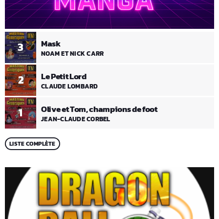
Mask
3
NOAM ET NICK CARR
Le Petit Lord
2
CLAUDE LOMBARD
Olive et Tom, champions de foot
1
JEAN-CLAUDE CORBEL
LISTE COMPLÈTE