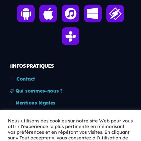
ℹ️ INFOS PRATIQUES
✉️
Contact
🦊
Qui sommes-nous ?
📄
Mentions légales
🔒
Confidentialité
Nous utilisons des cookies sur notre site Web pour vous
offrir l'expérience la plus pertinente en mémorisant
🛡️
RGPD
vos préférences et en répétant vos visites. En cliquant
sur « Tout accepter », vous consentez à l'utilisation de
Copyright © 2026 Animkids. Tous droits réservés.