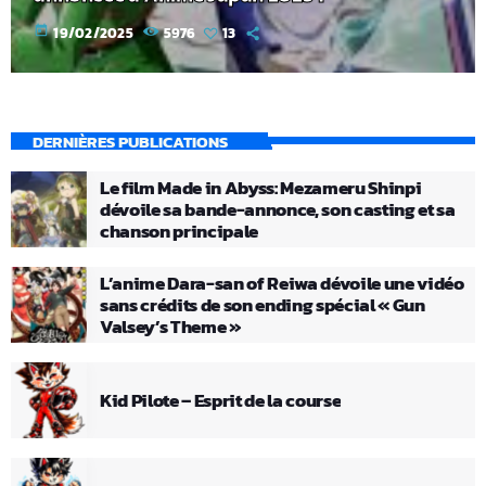
today
19/02/2025
5976
13
DERNIÈRES PUBLICATIONS
Le film Made in Abyss: Mezameru Shinpi
dévoile sa bande-annonce, son casting et sa
chanson principale
L’anime Dara-san of Reiwa dévoile une vidéo
sans crédits de son ending spécial « Gun
Valsey’s Theme »
Kid Pilote – Esprit de la course