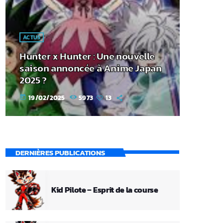
ACTUS
Hunter x Hunter : Une nouvelle
saison annoncée à Anime Japan
2025 ?
19/02/2025
5973
13
today
DERNIÈRES PUBLICATIONS
Kid Pilote – Esprit de la course