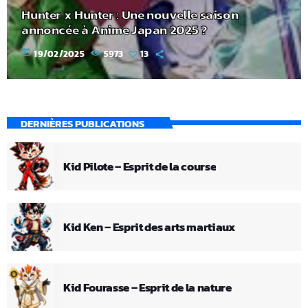
Hunter x Hunter : Une nouvelle saison
annoncée à Anime Japan 2025 ?
today
19/02/2025
5973
13
DERNIÈRES PUBLICATIONS
Kid Pilote – Esprit de la course
Kid Ken – Esprit des arts martiaux
Kid Fourasse – Esprit de la nature