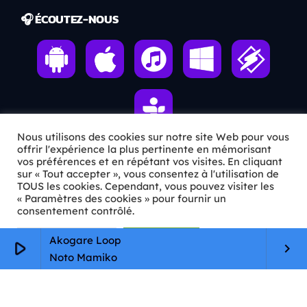
🎧 ÉCOUTEZ-NOUS
Nous utilisons des cookies sur notre site Web pour vous
offrir l'expérience la plus pertinente en mémorisant
vos préférences et en répétant vos visites. En cliquant
ℹ️ INFOS PRATIQUES
sur « Tout accepter », vous consentez à l'utilisation de
TOUS les cookies. Cependant, vous pouvez visiter les
« Paramètres des cookies » pour fournir un
✉️
Contact
consentement contrôlé.
🦊
Qui sommes-nous ?
Paramètres Cookie
Tout accepter
Akogare Loop
play_arrow
keyboard_arrow_right
📄
Mentions légales
Noto Mamiko
🔒
Confidentialité
🛡️
RGPD