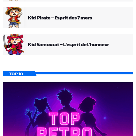
Kid Pirate – Esprit des 7 mers
Kid Samourai – L’esprit de l’honneur
TOP 10