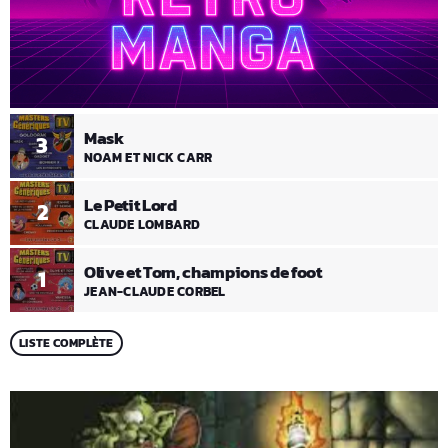
Mask
3
NOAM ET NICK CARR
Le Petit Lord
2
CLAUDE LOMBARD
Olive et Tom, champions de foot
1
JEAN-CLAUDE CORBEL
LISTE COMPLÈTE