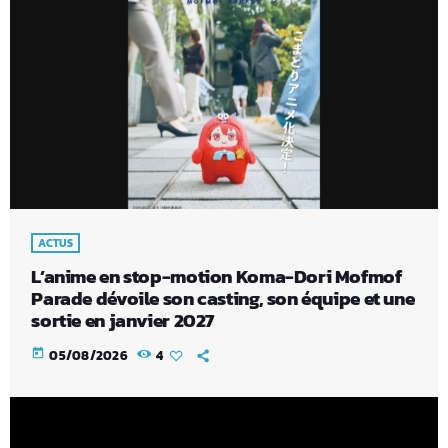
ACTUS
L’anime en stop-motion Koma-Dori Mofmof
Parade dévoile son casting, son équipe et une
sortie en janvier 2027
today
05/08/2026
4