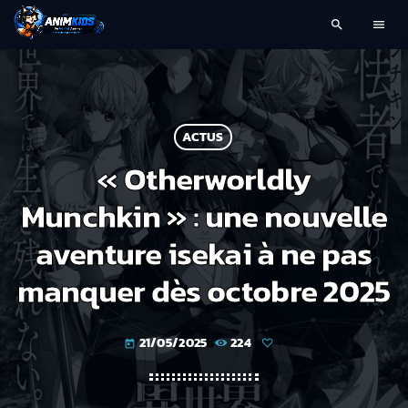
search
menu
ACTUS
« Otherworldly
Munchkin » : une nouvelle
aventure isekai à ne pas
manquer dès octobre 2025
21/05/2025
224
today