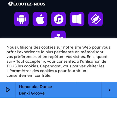
🎧 ÉCOUTEZ-NOUS
Nous utilisons des cookies sur notre site Web pour vous
offrir l'expérience la plus pertinente en mémorisant
vos préférences et en répétant vos visites. En cliquant
sur « Tout accepter », vous consentez à l'utilisation de
ℹ️ INFOS PRATIQUES
TOUS les cookies. Cependant, vous pouvez visiter les
« Paramètres des cookies » pour fournir un
✉️
Contact
consentement contrôlé.
🦊
Qui sommes-nous ?
Paramètres Cookie
Tout accepter
Mononoke Dance
play_arrow
keyboard_arrow_right
Denki Groove
📄
Mentions légales
🔒
Confidentialité
🛡️
RGPD