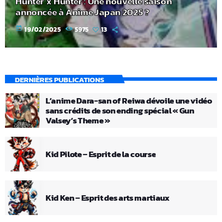
Hunter x Hunter : Une nouvelle saison
annoncée à Anime Japan 2025 ?
today
19/02/2025
5975
13
DERNIÈRES PUBLICATIONS
L’anime Dara-san of Reiwa dévoile une vidéo
sans crédits de son ending spécial « Gun
Valsey’s Theme »
Kid Pilote – Esprit de la course
Kid Ken – Esprit des arts martiaux