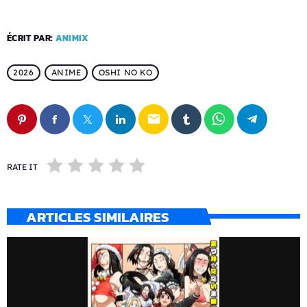
ÉCRIT PAR:
ANIMIX
2026
ANIME
OSHI NO KO
email
RATE IT
ARTICLES SIMILAIRES