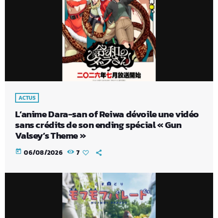
ACTUS
L’anime Dara-san of Reiwa dévoile une vidéo
sans crédits de son ending spécial « Gun
Valsey’s Theme »
today
06/08/2026
7