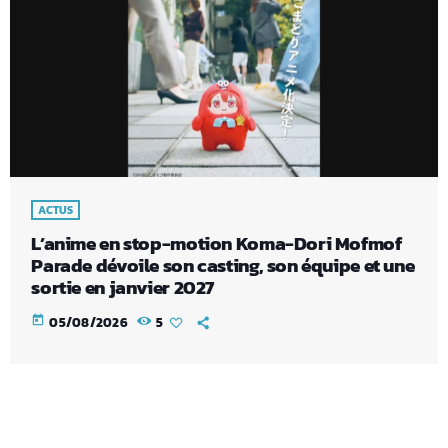
ACTUS
L’anime en stop-motion Koma-Dori Mofmof
Parade dévoile son casting, son équipe et une
sortie en janvier 2027
today
05/08/2026
5