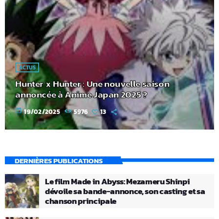
ACTUS
Hunter x Hunter : Une nouvelle saison
annoncée à Anime Japan 2025 ?
today
19/02/2025
5976
13
DERNIÈRES PUBLICATIONS
Le film Made in Abyss: Mezameru Shinpi
dévoile sa bande-annonce, son casting et sa
chanson principale