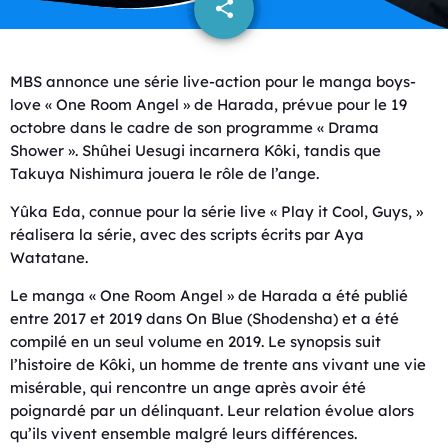
share
email
MBS annonce une série live-action pour le manga boys-
love « One Room Angel » de Harada, prévue pour le 19
octobre dans le cadre de son programme « Drama
Shower ». Shûhei Uesugi incarnera Kôki, tandis que
Takuya Nishimura jouera le rôle de l’ange.
Yûka Eda, connue pour la série live « Play it Cool, Guys, »
réalisera la série, avec des scripts écrits par Aya
Watatane.
Le manga « One Room Angel » de Harada a été publié
entre 2017 et 2019 dans On Blue (Shodensha) et a été
compilé en un seul volume en 2019. Le synopsis suit
l’histoire de Kôki, un homme de trente ans vivant une vie
misérable, qui rencontre un ange après avoir été
poignardé par un délinquant. Leur relation évolue alors
qu’ils vivent ensemble malgré leurs différences.