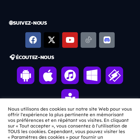
🌐 SUIVEZ-NOUS
🎧 ÉCOUTEZ-NOUS
Nous utilisons des cookies sur notre site Web pour vous
offrir l'expérience la plus pertinente en mémorisant
vos préférences et en répétant vos visites. En cliquant
sur « Tout accepter », vous consentez à l'utilisation de
ℹ️ INFOS PRATIQUES
TOUS les cookies. Cependant, vous pouvez visiter les
« Paramètres des cookies » pour fournir un