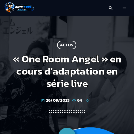
search
menu
ACTUS
« One Room Angel » en
cours d’adaptation en
série live
26/09/2023
64
today