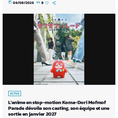
today
06/08/2026
8
ACTUS
L’anime en stop-motion Koma-Dori Mofmof
Parade dévoile son casting, son équipe et une
sortie en janvier 2027