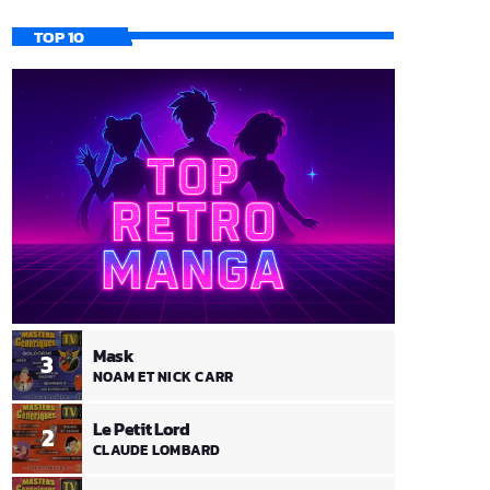
TOP 10
Mask
3
NOAM ET NICK CARR
Le Petit Lord
2
CLAUDE LOMBARD