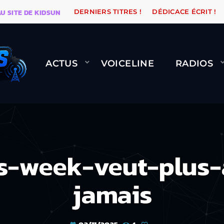
E DE KIDSUNE
WARÉTRO
ORANGE ROAD QUI PASSE, 
DERNIERS TITRES !
DÉDICACE ÉCRIT !
ACTUS
VOICELINE
RADIOS
s-week-veut-plus-
jamais