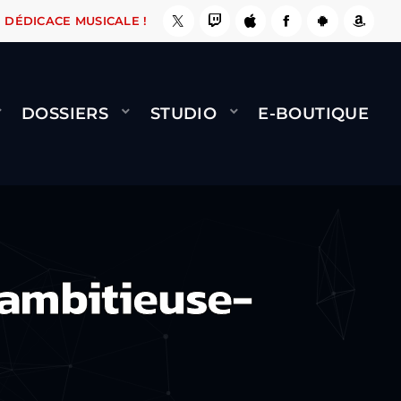
ÇA LE FAIT !
NAMI
BERNARD MINET - FLY (G
DÉDICACE MUSICALE !
DOSSIERS
STUDIO
E-BOUTIQUE
ambitieuse-