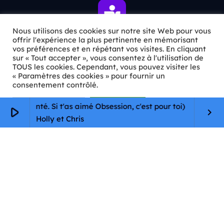
Nous utilisons des cookies sur notre site Web pour vous
offrir l'expérience la plus pertinente en mémorisant
vos préférences et en répétant vos visites. En cliquant
sur « Tout accepter », vous consentez à l'utilisation de
ℹ️ INFOS PRATIQUES
TOUS les cookies. Cependant, vous pouvez visiter les
« Paramètres des cookies » pour fournir un
✉️
Contact
consentement contrôlé.
🦊
Qui sommes-nous ?
Paramètres Cookie
Tout accepter
Bubble : The Love Witch (Recyclage augmenté. Si t'a
play_arrow
keyboard_arrow_right
Holly et Chris
📄
Mentions légales
🔒
Confidentialité
🛡️
RGPD
Copyright © 2026 Animkids. Tous droits réservés.