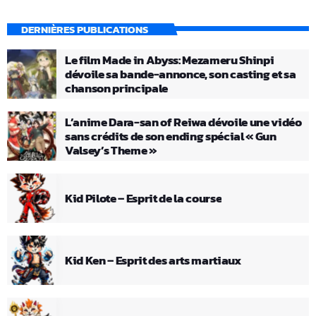
DERNIÈRES PUBLICATIONS
Le film Made in Abyss: Mezameru Shinpi
dévoile sa bande-annonce, son casting et sa
chanson principale
L’anime Dara-san of Reiwa dévoile une vidéo
sans crédits de son ending spécial « Gun
Valsey’s Theme »
Kid Pilote – Esprit de la course
Kid Ken – Esprit des arts martiaux