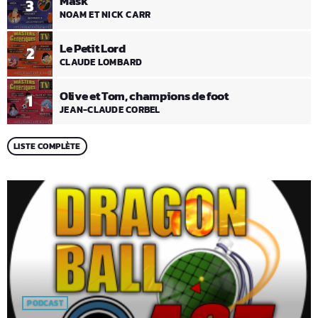
Mask
3
NOAM ET NICK CARR
Le Petit Lord
2
CLAUDE LOMBARD
Olive et Tom, champions de foot
1
JEAN-CLAUDE CORBEL
LISTE COMPLÈTE
PODCAST