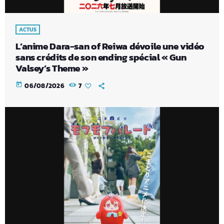
ACTUS
L’anime Dara-san of Reiwa dévoile une vidéo
sans crédits de son ending spécial « Gun
Valsey’s Theme »
today
06/08/2026
7