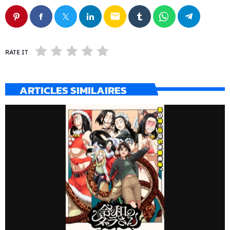
email
RATE IT
ARTICLES SIMILAIRES