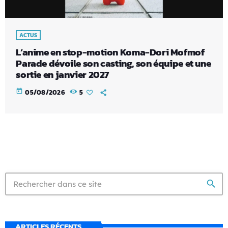
ACTUS
L’anime en stop-motion Koma-Dori Mofmof
Parade dévoile son casting, son équipe et une
sortie en janvier 2027
today
05/08/2026
5
search
ARTICLES RÉCENTS