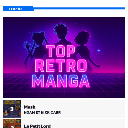
TOP 10
Mask
3
NOAM ET NICK CARR
Le Petit Lord