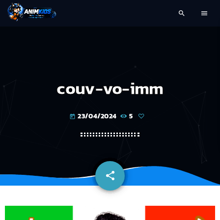
search
menu
couv-vo-imm
23/04/2024
5
today
share
email