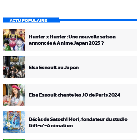
ACTU POPULAIRE
Hunter x Hunter : Une nouvelle saison
annoncée à Anime Japan 2025 ?
Elsa Esnoult au Japon
Elsa Esnoult chante les JO de Paris 2024
Décès de Satoshi Mori, fondateur du studio
Gift-o’-Animation