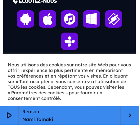
🎧 ÉCOUTEZ-NOUS
Nous utilisons des cookies sur notre site Web pour vous
ℹ️ INFOS PRATIQUES
offrir l'expérience la plus pertinente en mémorisant
vos préférences et en répétant vos visites. En cliquant
sur « Tout accepter », vous consentez à l'utilisation de
✉️
Contact
TOUS les cookies. Cependant, vous pouvez visiter les
« Paramètres des cookies » pour fournir un
🦊
Qui sommes-nous ?
consentement contrôlé.
📄
Mentions légales
Paramètres Cookie
Tout accepter
Reason
play_arrow
keyboard_arrow_right
🔒
Confidentialité
Nami Tamaki
🛡️
RGPD