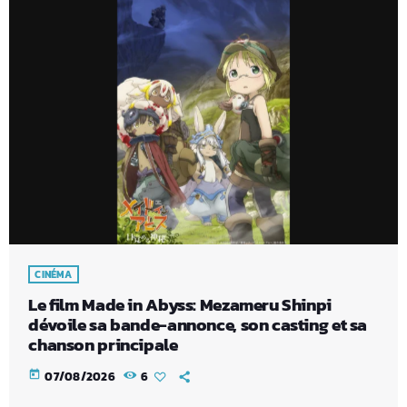
CINÉMA
Le film Made in Abyss: Mezameru Shinpi
dévoile sa bande-annonce, son casting et sa
chanson principale
today
07/08/2026
6