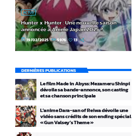
ACTUS
Hunter x Hunter : Une nouvelle saison
annoncée à Anime Japan 2025 ?
today
19/02/2025
5976
13
DERNIÈRES PUBLICATIONS
Le film Made in Abyss: Mezameru Shinpi
dévoile sa bande-annonce, son casting
et sa chanson principale
L’anime Dara-san of Reiwa dévoile une
vidéo sans crédits de son ending spécial
« Gun Valsey’s Theme »