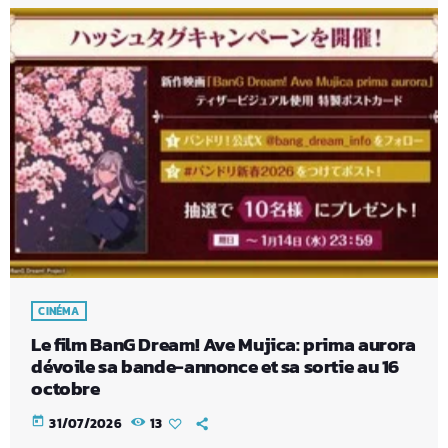
CINÉMA
Le film BanG Dream! Ave Mujica: prima aurora
dévoile sa bande-annonce et sa sortie au 16
octobre
today
31/07/2026
13