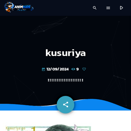
play_arrow
search
menu
kusuriya
12/09/2024
9
today
share
email