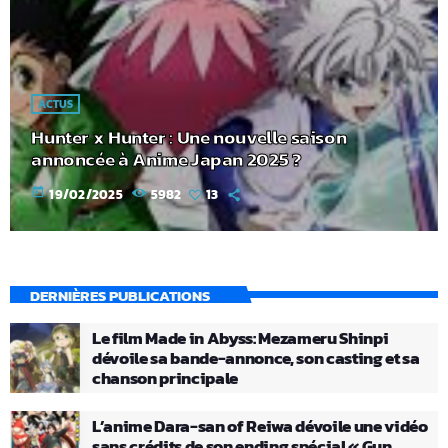
ACTUS
Hunter x Hunter : Une nouvelle saison
annoncée à Anime Japan 2025 ?
today
19/02/2025
5982
13
DERNIÈRES PUBLICATIONS
Le film Made in Abyss: Mezameru Shinpi
dévoile sa bande-annonce, son casting et sa
chanson principale
L’anime Dara-san of Reiwa dévoile une vidéo
sans crédits de son ending spécial « Gun