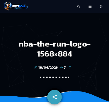
play_arrow
search
menu
nba-the-run-logo-
1568×884
18/06/2026
7
today
share
email