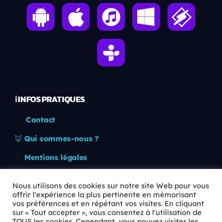
ℹ️ INFOS PRATIQUES
✉️
Contact
🦊
Qui sommes-nous ?
📄
Mentions légales
🔒
Confidentialité
Nous utilisons des cookies sur notre site Web pour vous
offrir l'expérience la plus pertinente en mémorisant
🛡️
RGPD
vos préférences et en répétant vos visites. En cliquant
sur « Tout accepter », vous consentez à l'utilisation de
Copyright © 2026 Animkids. Tous droits réservés.
TOUS les cookies. Cependant, vous pouvez visiter les