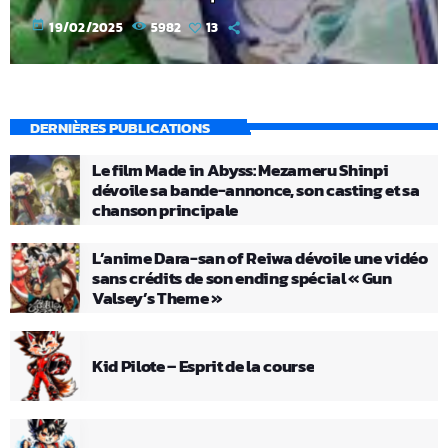
today
19/02/2025
5982
13
DERNIÈRES PUBLICATIONS
Le film Made in Abyss: Mezameru Shinpi
dévoile sa bande-annonce, son casting et sa
chanson principale
L’anime Dara-san of Reiwa dévoile une vidéo
sans crédits de son ending spécial « Gun
Valsey’s Theme »
Kid Pilote – Esprit de la course