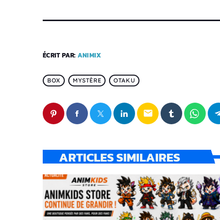
ÉCRIT PAR:
ANIMIX
BOX
MYSTÈRE
OTAKU
email
ARTICLES SIMILAIRES