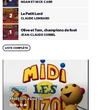
NOAM ET NICK CARR
Le Petit Lord
2
CLAUDE LOMBARD
Olive et Tom, champions de foot
1
JEAN-CLAUDE CORBEL
LISTE COMPLÈTE
LIFESTYLE
Midi les zouzou
12:15 - 12:45