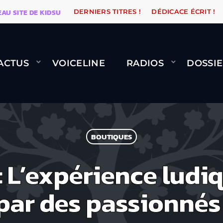
TE DE KIDSUNE
WARÉTRO
ORANGE ROAD QUI PASSE
DERNIERS TITRES !
DÉDICACE ÉCRIT !
ACTUS
VOICELINE
RADIOS
DOSSIE
BOUTIQUES
: L’expérience ludi
par des passionné