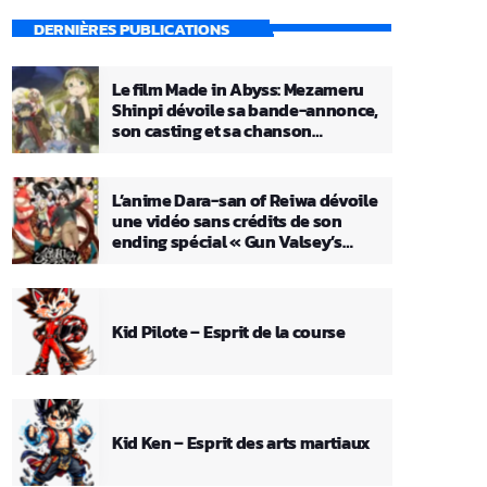
DERNIÈRES PUBLICATIONS
Le film Made in Abyss: Mezameru
Shinpi dévoile sa bande-annonce,
son casting et sa chanson
principale
L’anime Dara-san of Reiwa dévoile
une vidéo sans crédits de son
ending spécial « Gun Valsey’s
Theme »
Kid Pilote – Esprit de la course
Kid Ken – Esprit des arts martiaux