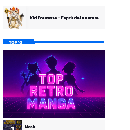
Kid Fourasse – Esprit de la nature
TOP 10
Mask
3