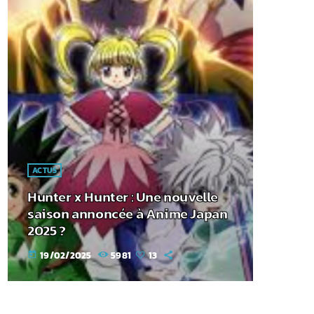
ACTUS
Hunter x Hunter : Une nouvelle
saison annoncée à Anime Japan
2025 ?
19/02/2025
5981
13
today