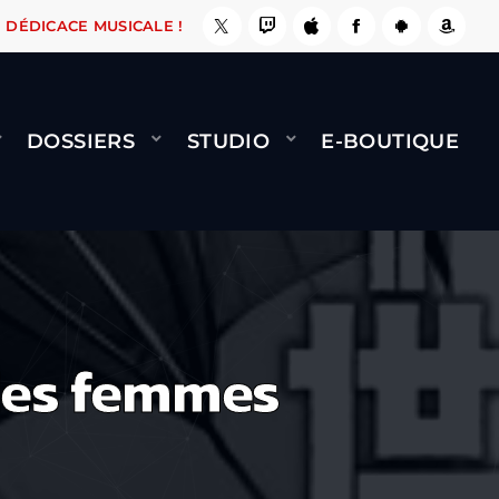
E, ÇA LE FAIT !
NAMI
BERNARD MINET - FLY
DÉDICACE MUSICALE !
DOSSIERS
STUDIO
E-BOUTIQUE
 des femmes