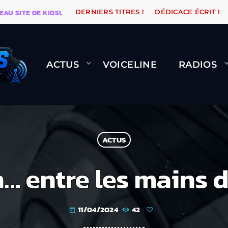
SITE DE KIDSUNE
WARÉTRO
ORANGE ROAD QUI PASS
DERNIERS TITRES !
DÉDICACE ÉCRIT !
ACTUS
VOICELINE
RADIOS
ACTUS
… entre les mains
11/04/2024
42
today