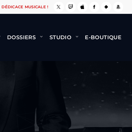
 LE FAIT !
NAMI
BERNARD MINET - FLY (GÉN
DÉDICACE MUSICALE !
DOSSIERS
STUDIO
E-BOUTIQUE