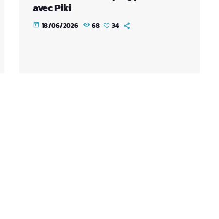
avec Piki
18/06/2026
68
34
today