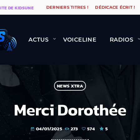
E KIDSUNE
WARÉTRO
ORANGE ROAD QUI PASSE, ÇA
DERNIERS TITRES !
DÉDICACE ÉCRIT !
ACTUS
VOICELINE
RADIOS
NEWS XTRA
Merci Dorothée
04/01/2025
273
574
5
today