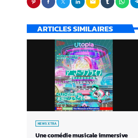
email
ARTICLES SIMILAIRES
NEWS XTRA
Une comédie musicale immersive