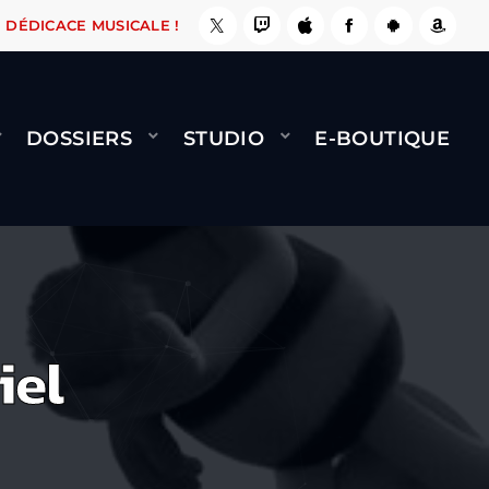
ÇA LE FAIT !
NAMI
BERNARD MINET - FLY (G
DÉDICACE MUSICALE !
DOSSIERS
STUDIO
E-BOUTIQUE
iel