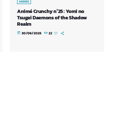
ANIMES
Animé Crunchy n°25 : Yomi no
Tsugai Daemons of the Shadow
Realm
30/06/2026
22
today