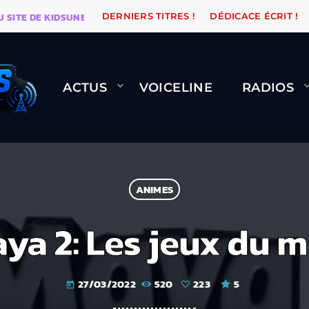
 DE KIDSUNE
WARÉTRO
ORANGE ROAD QUI PASSE, 
DERNIERS TITRES !
DÉDICACE ÉCRIT !
ACTUS
VOICELINE
RADIOS
ANIMES
ya 2: Les jeux du m
27/03/2022
520
223
5
today