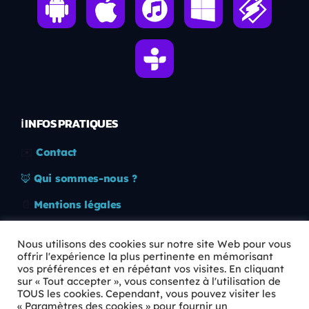
ℹ️ INFOS PRATIQUES
✉️
Contact
🦊
Qui sommes-nous ?
📄
Mentions légales
🔒
Confidentialité
Nous utilisons des cookies sur notre site Web pour vous
offrir l'expérience la plus pertinente en mémorisant
🛡️
RGPD
vos préférences et en répétant vos visites. En cliquant
sur « Tout accepter », vous consentez à l'utilisation de
Copyright © 2026 Animkids. Tous droits réservés.
TOUS les cookies. Cependant, vous pouvez visiter les
« Paramètres des cookies » pour fournir un