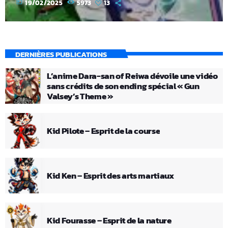
today
19/02/2025
5973
13
DERNIÈRES PUBLICATIONS
L’anime Dara-san of Reiwa dévoile une vidéo
sans crédits de son ending spécial « Gun
Valsey’s Theme »
Kid Pilote – Esprit de la course
Kid Ken – Esprit des arts martiaux
Kid Fourasse – Esprit de la nature