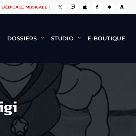
, ÇA LE FAIT !
NAMI
BERNARD MINET - FLY 
DÉDICACE MUSICALE !
DOSSIERS
STUDIO
E-BOUTIQUE
igi