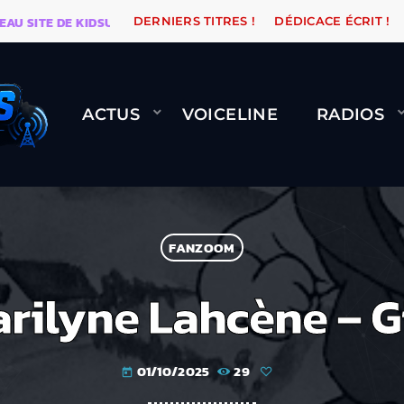
TE DE KIDSUNE
WARÉTRO
ORANGE ROAD QUI PASSE
DERNIERS TITRES !
DÉDICACE ÉCRIT !
ACTUS
VOICELINE
RADIOS
FANZOOM
rilyne Lahcène – G
01/10/2025
29
today