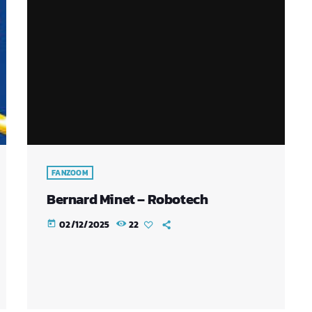
FANZOOM
Bernard Minet – Robotech
02/12/2025
22
today