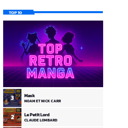
TOP 10
Mask
3
NOAM ET NICK CARR
Le Petit Lord
2
CLAUDE LOMBARD