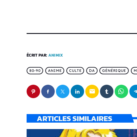
ÉCRIT PAR:
ANIMIX
80-90
ANIME
CULTE
DA
GÉNÉRIQUE
M
email
ARTICLES SIMILAIRES