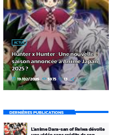
ACTUS
Hunter x Hunter : Une nouvelle
saison annoncée à Anime Japan
2025 ?
19/02/2025
5975
13
today
DERNIÈRES PUBLICATIONS
L’anime Dara-san of Reiwa dévoile
une vidéo sans crédits de son