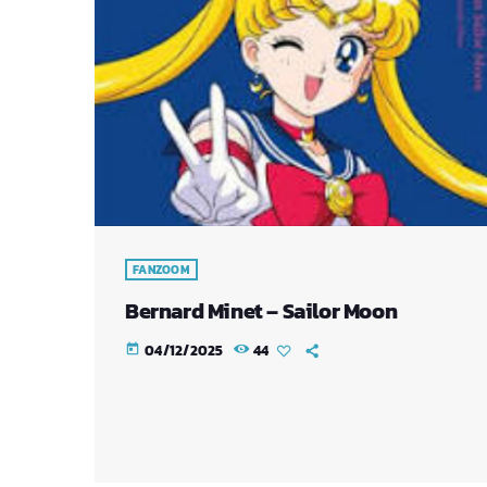
FANZOOM
Bernard Minet – Sailor Moon
04/12/2025
44
today