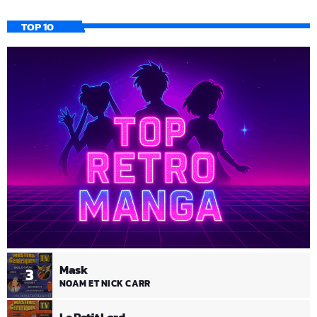
TOP 10
Mask
3
NOAM ET NICK CARR