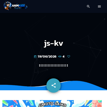
search
menu
js-kv
19/06/2026
4
today
share
email