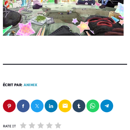
ÉCRIT PAR:
ANIMIX
email
RATE IT