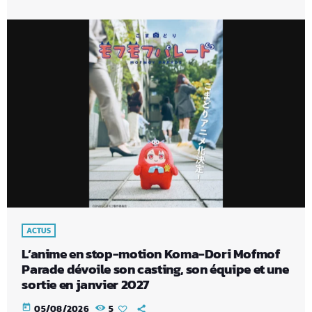
ACTUS
L’anime en stop-motion Koma-Dori Mofmof
Parade dévoile son casting, son équipe et une
sortie en janvier 2027
today
05/08/2026
5