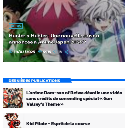
ACTUS
Hunter x Hunter : Une nouvelle saison
annoncée à Anime Japan 2025 ?
today
19/02/2025
5975
13
DERNIÈRES PUBLICATIONS
L’anime Dara-san of Reiwa dévoile une vidéo
sans crédits de son ending spécial « Gun
Valsey’s Theme »
Kid Pilote – Esprit de la course