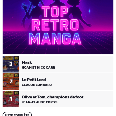
Mask
3
NOAM ET NICK CARR
Le Petit Lord
2
CLAUDE LOMBARD
Olive et Tom, champions de foot
1
JEAN-CLAUDE CORBEL
LISTE COMPLÈTE