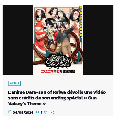
ACTUS
L’anime Dara-san of Reiwa dévoile une vidéo
sans crédits de son ending spécial « Gun
Valsey’s Theme »
today
06/08/2026
7