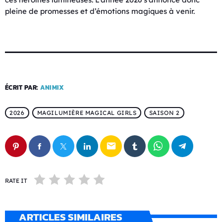
pleine de promesses et d’émotions magiques à venir.
ÉCRIT PAR:
ANIMIX
2026
MAGILUMIÈRE MAGICAL GIRLS
SAISON 2
email
RATE IT
ARTICLES SIMILAIRES