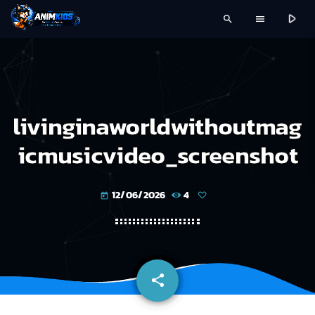
play_arrow
search
menu
livinginaworldwithoutmag
icmusicvideo_screenshot
12/06/2026
4
today
share
email