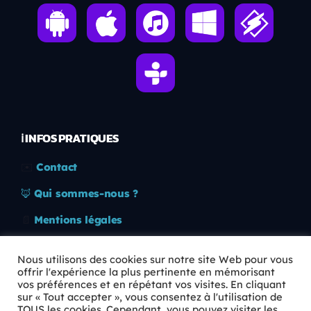
ℹ️ INFOS PRATIQUES
✉️
Contact
🦊
Qui sommes-nous ?
📄
Mentions légales
🔒
Confidentialité
Nous utilisons des cookies sur notre site Web pour vous
offrir l'expérience la plus pertinente en mémorisant
🛡️
RGPD
vos préférences et en répétant vos visites. En cliquant
sur « Tout accepter », vous consentez à l'utilisation de
Copyright © 2026 Animkids. Tous droits réservés.
TOUS les cookies. Cependant, vous pouvez visiter les