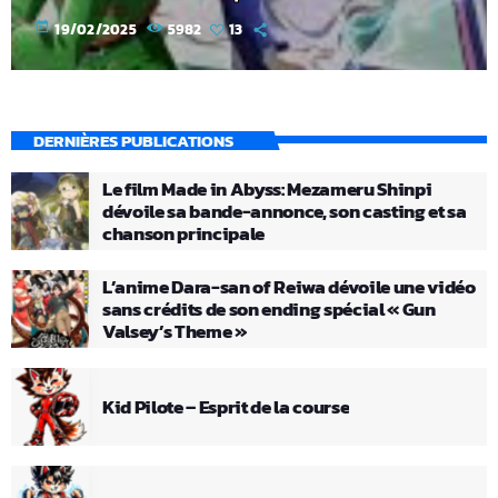
today
19/02/2025
5982
13
DERNIÈRES PUBLICATIONS
Le film Made in Abyss: Mezameru Shinpi
dévoile sa bande-annonce, son casting et sa
chanson principale
L’anime Dara-san of Reiwa dévoile une vidéo
sans crédits de son ending spécial « Gun
Valsey’s Theme »
Kid Pilote – Esprit de la course