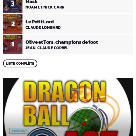
Mask
3
NOAM ET NICK CARR
Le Petit Lord
2
CLAUDE LOMBARD
Olive et Tom, champions de foot
1
JEAN-CLAUDE CORBEL
LISTE COMPLÈTE
PODCAST