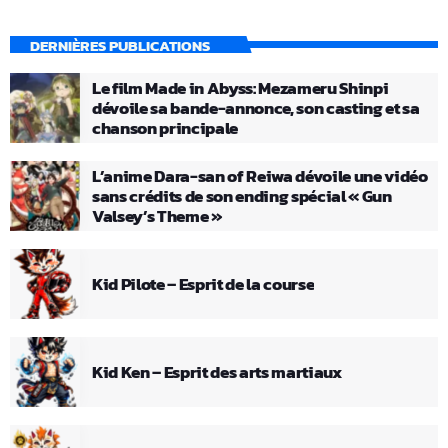
DERNIÈRES PUBLICATIONS
Le film Made in Abyss: Mezameru Shinpi
dévoile sa bande-annonce, son casting et sa
chanson principale
L’anime Dara-san of Reiwa dévoile une vidéo
sans crédits de son ending spécial « Gun
Valsey’s Theme »
Kid Pilote – Esprit de la course
Kid Ken – Esprit des arts martiaux