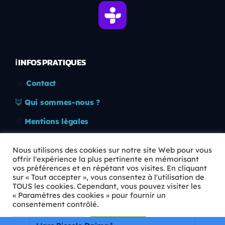
ℹ️ INFOS PRATIQUES
✉️
Contact
🦊
Qui sommes-nous ?
📄
Mentions légales
🔒
Confidentialité
Nous utilisons des cookies sur notre site Web pour vous
offrir l'expérience la plus pertinente en mémorisant
🛡️
RGPD
vos préférences et en répétant vos visites. En cliquant
sur « Tout accepter », vous consentez à l'utilisation de
Copyright © 2026 Animkids. Tous droits réservés.
TOUS les cookies. Cependant, vous pouvez visiter les
« Paramètres des cookies » pour fournir un
consentement contrôlé.
Paramètres Cookie
Tout accepter