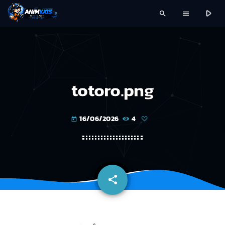
play_arrow
search
menu
totoro.png
16/06/2026
4
today
share
email