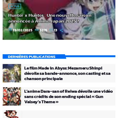
ACTUS
Hunter x Hunter : Une nouvelle saison
annoncée à Anime Japan 2025 ?
today
19/02/2025
5976
13
DERNIÈRES PUBLICATIONS
Le film Made in Abyss: Mezameru Shinpi
dévoile sa bande-annonce, son casting et sa
chanson principale
L’anime Dara-san of Reiwa dévoile une vidéo
sans crédits de son ending spécial « Gun
Valsey’s Theme »