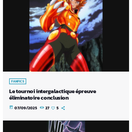
FANFICS
Le tournoi intergalactique épreuve
éliminatoire conclusion
today
07/09/2025
27
5