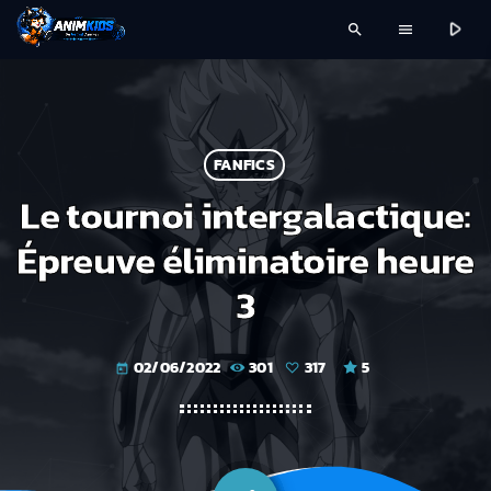
play_arrow
search
menu
FANFICS
Le tournoi intergalactique:
Épreuve éliminatoire heure
3
02/06/2022
301
317
5
today