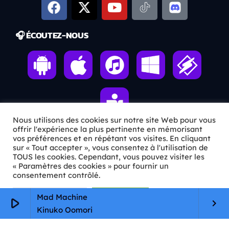
🎧 ÉCOUTEZ-NOUS
Nous utilisons des cookies sur notre site Web pour vous
offrir l'expérience la plus pertinente en mémorisant
vos préférences et en répétant vos visites. En cliquant
sur « Tout accepter », vous consentez à l'utilisation de
ℹ️ INFOS PRATIQUES
TOUS les cookies. Cependant, vous pouvez visiter les
« Paramètres des cookies » pour fournir un
✉️
Contact
consentement contrôlé.
🦊
Qui sommes-nous ?
Paramètres Cookie
Tout accepter
Mad Machine
play_arrow
keyboard_arrow_right
Kinuko Oomori
📄
Mentions légales