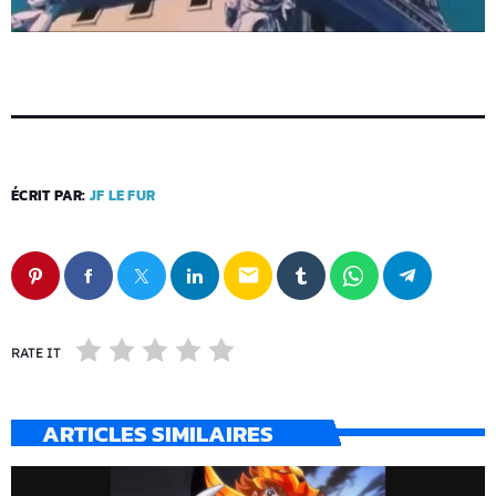
ÉCRIT PAR:
JF LE FUR
email
RATE IT
ARTICLES SIMILAIRES