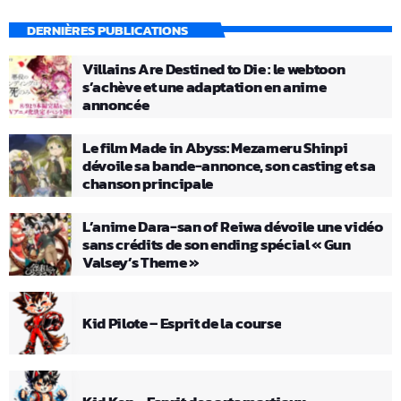
DERNIÈRES PUBLICATIONS
Villains Are Destined to Die : le webtoon
s’achève et une adaptation en anime
annoncée
Le film Made in Abyss: Mezameru Shinpi
dévoile sa bande-annonce, son casting et sa
chanson principale
L’anime Dara-san of Reiwa dévoile une vidéo
sans crédits de son ending spécial « Gun
Valsey’s Theme »
Kid Pilote – Esprit de la course