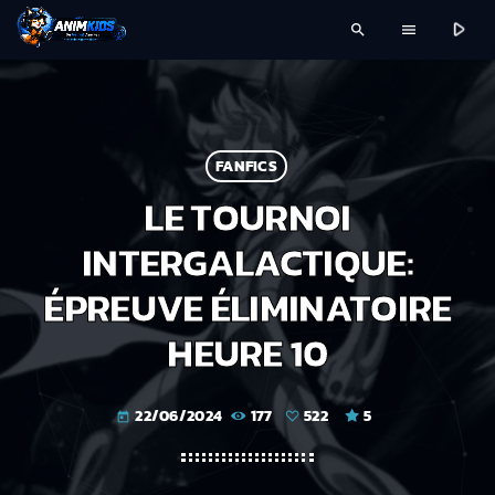
play_arrow
search
menu
FANFICS
LE TOURNOI
INTERGALACTIQUE:
ÉPREUVE ÉLIMINATOIRE
HEURE 10
22/06/2024
177
522
5
today