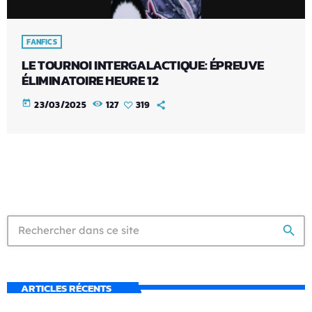
FANFICS
LE TOURNOI INTERGALACTIQUE: ÉPREUVE
ÉLIMINATOIRE HEURE 12
today
23/03/2025
127
319
search
ARTICLES RÉCENTS