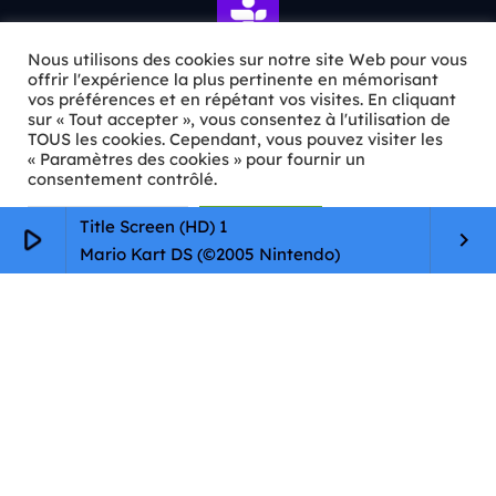
Nous utilisons des cookies sur notre site Web pour vous
offrir l'expérience la plus pertinente en mémorisant
vos préférences et en répétant vos visites. En cliquant
ℹ️ INFOS PRATIQUES
sur « Tout accepter », vous consentez à l'utilisation de
TOUS les cookies. Cependant, vous pouvez visiter les
« Paramètres des cookies » pour fournir un
✉️
Contact
consentement contrôlé.
🦊
Qui sommes-nous ?
Paramètres Cookie
Tout accepter
Title Screen (HD) 1
play_arrow
keyboard_arrow_right
📄
Mentions légales
Mario Kart DS (©2005 Nintendo)
🔒
Confidentialité
🛡️
RGPD
Copyright © 2026 Animkids. Tous droits réservés.