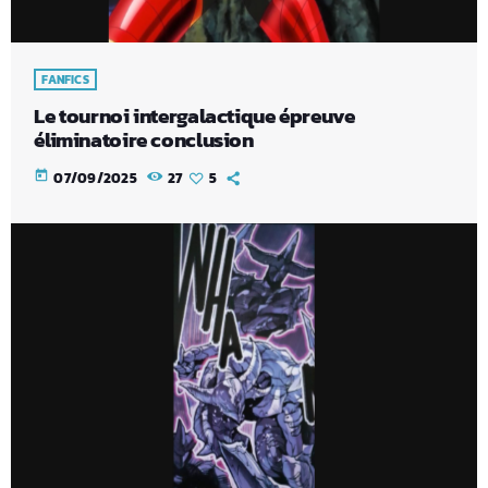
FANFICS
Le tournoi intergalactique épreuve
éliminatoire conclusion
today
07/09/2025
27
5