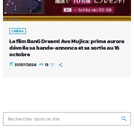
CINÉMA
Le film BanG Dream! Ave Mujica: prima aurora
dévoile sa bande-annonce et sa sortie au 16
octobre
today
31/07/2026
13
search