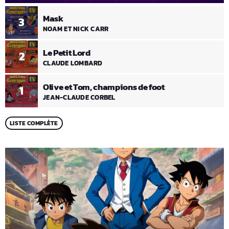
Mask
3
NOAM ET NICK CARR
Le Petit Lord
2
CLAUDE LOMBARD
Olive et Tom, champions de foot
1
JEAN-CLAUDE CORBEL
LISTE COMPLÈTE