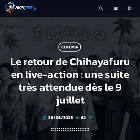
play_arrow
search
menu
CINÉMA
Le retour de Chihayafuru
en live-action : une suite
très attendue dès le 9
juillet
28/05/2025
62
today