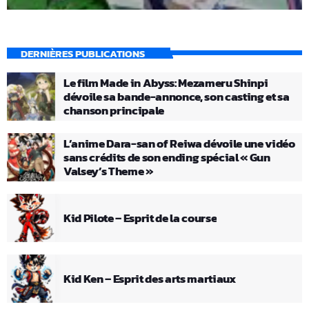
DERNIÈRES PUBLICATIONS
Le film Made in Abyss: Mezameru Shinpi
dévoile sa bande-annonce, son casting et sa
chanson principale
L’anime Dara-san of Reiwa dévoile une vidéo
sans crédits de son ending spécial « Gun
Valsey’s Theme »
Kid Pilote – Esprit de la course
Kid Ken – Esprit des arts martiaux