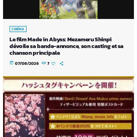
CINÉMA
Le film Made in Abyss: Mezameru Shinpi
dévoile sa bande-annonce, son casting et sa
chanson principale
today
07/08/2026
7