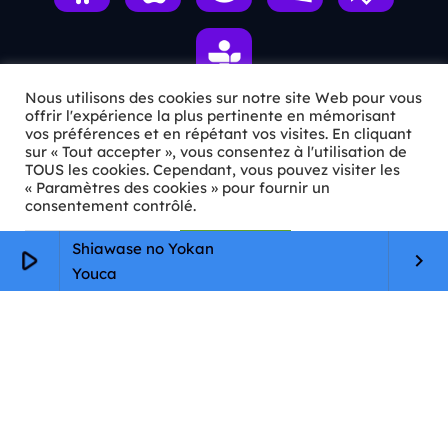
Nous utilisons des cookies sur notre site Web pour vous
offrir l'expérience la plus pertinente en mémorisant
vos préférences et en répétant vos visites. En cliquant
ℹ️ INFOS PRATIQUES
sur « Tout accepter », vous consentez à l'utilisation de
TOUS les cookies. Cependant, vous pouvez visiter les
« Paramètres des cookies » pour fournir un
✉️
Contact
consentement contrôlé.
🦊
Qui sommes-nous ?
Paramètres Cookie
Tout accepter
Shiawase no Yokan
play_arrow
keyboard_arrow_right
📄
Mentions légales
Youca
🔒
Confidentialité
🛡️
RGPD
Copyright © 2026 Animkids. Tous droits réservés.