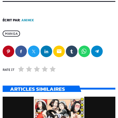
ÉCRIT PAR:
ANIMIX
MANGA
email
RATE IT
ARTICLES SIMILAIRES