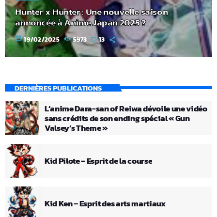
Hunter x Hunter : Une nouvelle saison
annoncée à Anime Japan 2025 ?
today
19/02/2025
5973
13
DERNIÈRES PUBLICATIONS
L’anime Dara-san of Reiwa dévoile une vidéo
sans crédits de son ending spécial « Gun
Valsey’s Theme »
Kid Pilote – Esprit de la course
Kid Ken – Esprit des arts martiaux