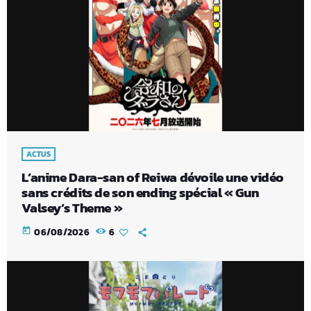
ACTUS
L’anime Dara-san of Reiwa dévoile une vidéo
sans crédits de son ending spécial « Gun
Valsey’s Theme »
today
06/08/2026
6