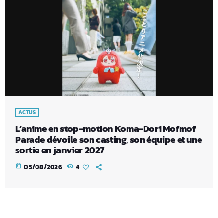
ACTUS
L’anime en stop-motion Koma-Dori Mofmof
Parade dévoile son casting, son équipe et une
sortie en janvier 2027
today
05/08/2026
4