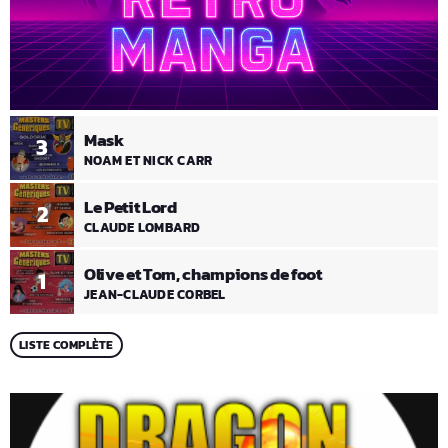
Mask
3
NOAM ET NICK CARR
Le Petit Lord
2
CLAUDE LOMBARD
Olive et Tom, champions de foot
1
JEAN-CLAUDE CORBEL
LISTE COMPLÈTE