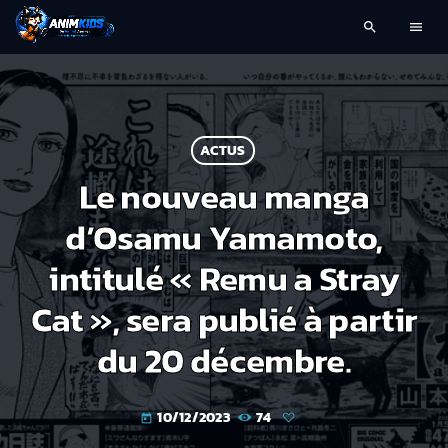
search
menu
ACTUS
Le nouveau manga
d’Osamu Yamamoto,
intitulé « Remu a Stray
Cat », sera publié à partir
du 20 décembre.
10/12/2023
74
today