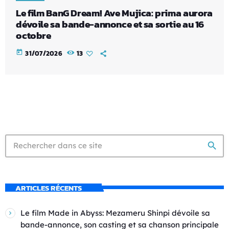
Le film BanG Dream! Ave Mujica: prima aurora
dévoile sa bande-annonce et sa sortie au 16
octobre
today
31/07/2026
13
search
ARTICLES RÉCENTS
Le film Made in Abyss: Mezameru Shinpi dévoile sa
bande-annonce, son casting et sa chanson principale