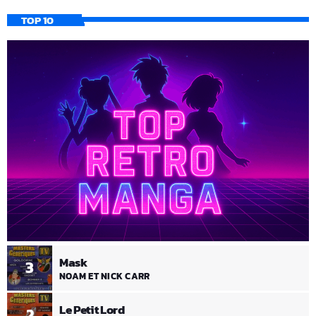
TOP 10
Mask
3
NOAM ET NICK CARR
Le Petit Lord
2