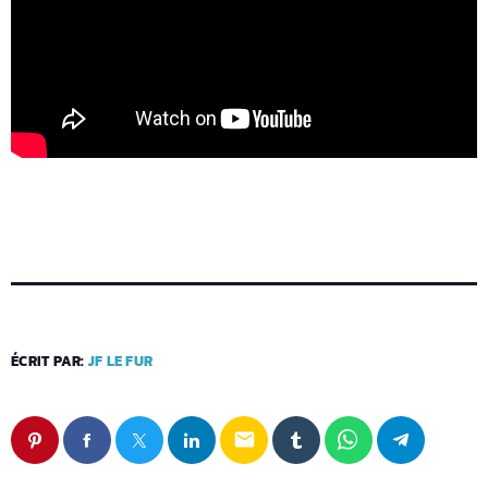
ÉCRIT PAR:
JF LE FUR
email