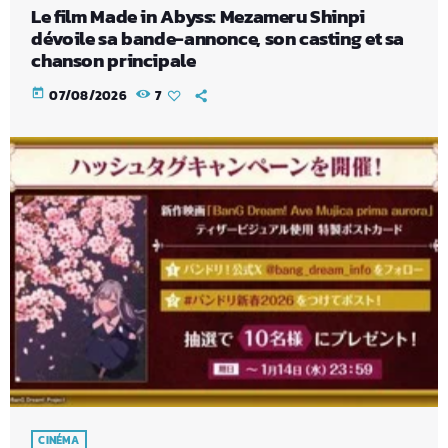
Le film Made in Abyss: Mezameru Shinpi
dévoile sa bande-annonce, son casting et sa
chanson principale
today
07/08/2026
7
CINÉMA