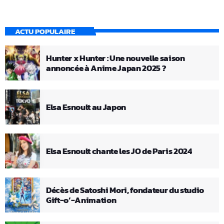
ACTU POPULAIRE
Hunter x Hunter : Une nouvelle saison
annoncée à Anime Japan 2025 ?
Elsa Esnoult au Japon
Elsa Esnoult chante les JO de Paris 2024
Décès de Satoshi Mori, fondateur du studio
Gift-o’-Animation