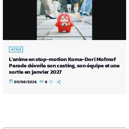
ACTUS
L’anime en stop-motion Koma-Dori Mofmof
Parade dévoile son casting, son équipe et une
sortie en janvier 2027
today
05/08/2026
8