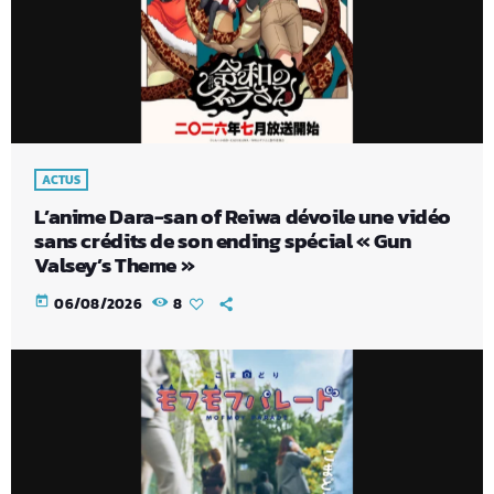
ACTUS
L’anime Dara-san of Reiwa dévoile une vidéo
sans crédits de son ending spécial « Gun
Valsey’s Theme »
today
06/08/2026
8