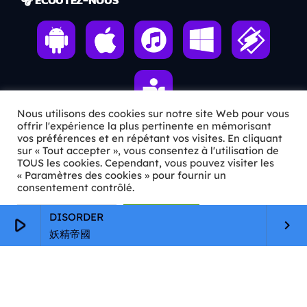
Nous utilisons des cookies sur notre site Web pour vous
offrir l'expérience la plus pertinente en mémorisant
vos préférences et en répétant vos visites. En cliquant
sur « Tout accepter », vous consentez à l'utilisation de
ℹ️ INFOS PRATIQUES
TOUS les cookies. Cependant, vous pouvez visiter les
« Paramètres des cookies » pour fournir un
✉️
Contact
consentement contrôlé.
🦊
Qui sommes-nous ?
Paramètres Cookie
Tout accepter
DISORDER
play_arrow
keyboard_arrow_right
妖精帝國
📄
Mentions légales
🔒
Confidentialité
🛡️
RGPD