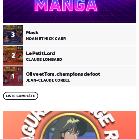
Mask
3
NOAM ET NICK CARR
Le Petit Lord
2
CLAUDE LOMBARD
Olive et Tom, champions de foot
1
JEAN-CLAUDE CORBEL
LISTE COMPLÈTE