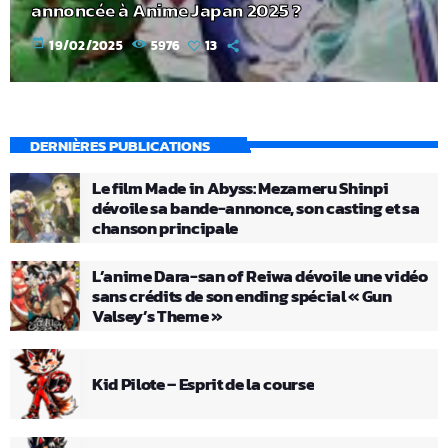
annoncée à Anime Japan 2025 ?
today
19/02/2025
5976
13
DERNIÈRES PUBLICATIONS
Le film Made in Abyss: Mezameru Shinpi
dévoile sa bande-annonce, son casting et sa
chanson principale
L’anime Dara-san of Reiwa dévoile une vidéo
sans crédits de son ending spécial « Gun
Valsey’s Theme »
Kid Pilote – Esprit de la course