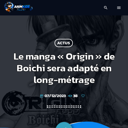
search
menu
ACTUS
Le manga « Origin » de
Boichi sera adapté en
long-métrage
07/12/2023
38
today