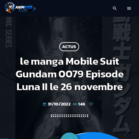
search
menu
ACTUS
le manga Mobile Suit
Gundam 0079 Episode
Luna II le 26 novembre
31/10/2022
146
today