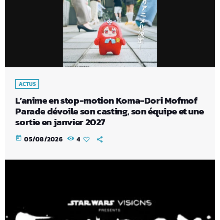
ACTUS
L’anime en stop-motion Koma-Dori Mofmof
Parade dévoile son casting, son équipe et une
sortie en janvier 2027
today
05/08/2026
4