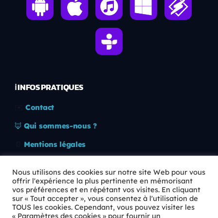
ℹ️ INFOS PRATIQUES
✉️
Contact
🦊
Qui sommes-nous ?
📄
Mentions légales
🔒
Confidentialité
Nous utilisons des cookies sur notre site Web pour vous
offrir l'expérience la plus pertinente en mémorisant
🛡️
RGPD
vos préférences et en répétant vos visites. En cliquant
sur « Tout accepter », vous consentez à l'utilisation de
Copyright © 2026 Animkids. Tous droits réservés.
TOUS les cookies. Cependant, vous pouvez visiter les
« Paramètres des cookies » pour fournir un