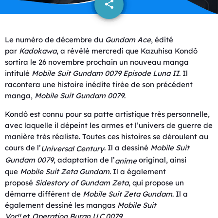
share
email
Le numéro de décembre du
Gundam Ace
, édité
par
Kadokawa
, a révélé mercredi que Kazuhisa Kondô
sortira le 26 novembre prochain un nouveau manga
intitulé
Mobile Suit Gundam 0079
Episode Luna II
. Il
racontera une histoire inédite tirée de son précédent
manga,
Mobile Suit Gundam 0079
.
Kondô est connu pour sa patte artistique très personnelle,
avec laquelle il dépeint les armes et l’univers de guerre de
manière très réaliste. Toutes ces histoires se déroulent au
cours de l’
. Il a dessiné
Mobile Suit
Universal Century
Gundam 0079
, adaptation de l’
original, ainsi
anime
que
Mobile Suit Zeta Gundam
. Il a également
proposé
Sidestory of Gundam Zeta
, qui propose un
démarre différent de
Mobile Suit Zeta Gundam
. Il a
également dessiné les mangas
Mobile Suit
Vor!!
et
Operation Buran U.C.0079
.