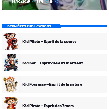
today
19/02/2025
5973
13
DERNIÈRES PUBLICATIONS
Kid Pilote – Esprit de la course
Kid Ken – Esprit des arts martiaux
Kid Fourasse – Esprit de la nature
Kid Pirate – Esprit des 7 mers