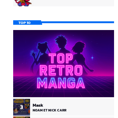
TOP 10
Mask
3
NOAM ET NICK CARR