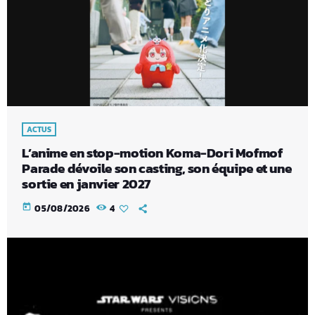
ACTUS
L’anime en stop-motion Koma-Dori Mofmof
Parade dévoile son casting, son équipe et une
sortie en janvier 2027
today
05/08/2026
4