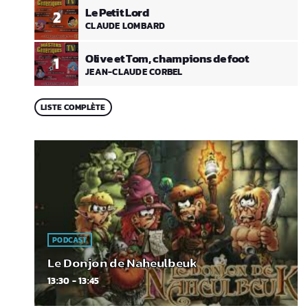
Le Petit Lord
2
CLAUDE LOMBARD
Olive et Tom, champions de foot
1
JEAN-CLAUDE CORBEL
LISTE COMPLÈTE
PODCAST
Le Donjon de Naheulbeuk
13:30 - 13:45