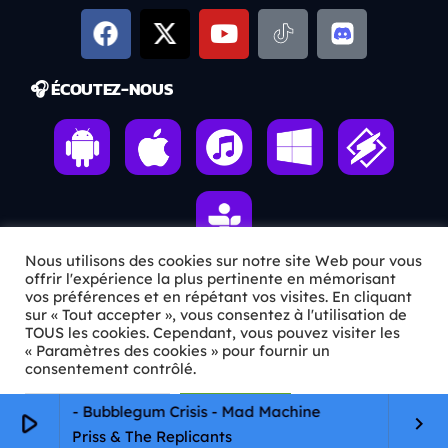
🎧 ÉCOUTEZ-NOUS
Nous utilisons des cookies sur notre site Web pour vous
offrir l'expérience la plus pertinente en mémorisant
vos préférences et en répétant vos visites. En cliquant
ℹ️ INFOS PRATIQUES
sur « Tout accepter », vous consentez à l'utilisation de
TOUS les cookies. Cependant, vous pouvez visiter les
« Paramètres des cookies » pour fournir un
✉️
Contact
consentement contrôlé.
🦊
Qui sommes-nous ?
Paramètres Cookie
Tout accepter
omori - Bubblegum Crisis - Mad Machine
play_arrow
keyboard_arrow_right
📄
Mentions légales
Priss & The Replicants