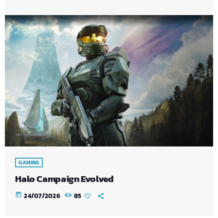
GAMING
Halo Campaign Evolved
today
24/07/2026
85