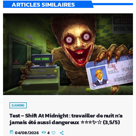
ARTICLES SIMILAIRES
GAMING
Test – Shift At Midnight : travailler de nuit n’a
jamais été aussi dangereux ⭐⭐⭐✨☆ (3,5/5)
today
04/08/2026
4