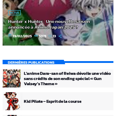
ACTUS
Hunter x Hunter : Une nouvelle saison
annoncée à Anime Japan 2025 ?
today
19/02/2025
5973
13
DERNIÈRES PUBLICATIONS
L’anime Dara-san of Reiwa dévoile une vidéo
sans crédits de son ending spécial « Gun
Valsey’s Theme »
Kid Pilote – Esprit de la course