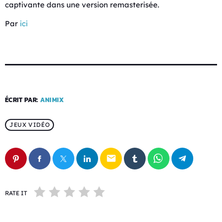
captivante dans une version remasterisée.
Par
ici
ÉCRIT PAR:
ANIMIX
JEUX VIDÉO
email
RATE IT