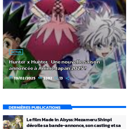
ACTUS
Hunter x Hunter : Une nouvelle saison
annoncée à Anime Japan 2025 ?
today
19/02/2025
5982
13
DERNIÈRES PUBLICATIONS
Le film Made in Abyss: Mezameru Shinpi
dévoile sa bande-annonce, son casting et sa