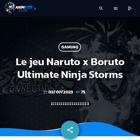
play_arrow
search
menu
GAMING
Le jeu Naruto x Boruto
Ultimate Ninja Storms
02/07/2023
75
today
share
email