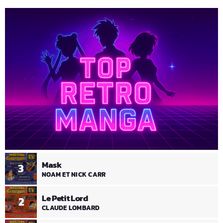
Mask
3
NOAM ET NICK CARR
Le Petit Lord
2
CLAUDE LOMBARD