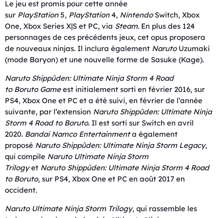
Le jeu est promis pour cette année
sur
PlayStation
5,
PlayStation
4,
Nintendo
Switch, Xbox
One, Xbox Series X|S et PC, via
Steam
. En plus des 124
personnages de ces précédents jeux, cet opus proposera
de nouveaux ninjas. Il inclura également
Naruto
Uzumaki
(mode Baryon) et une nouvelle forme de Sasuke (Kage).
Naruto
Shippûden: Ultimate Ninja Storm 4 Road
to
Boruto
Game
est initialement sorti en février 2016, sur
PS4, Xbox One et PC et a été suivi, en février de l’année
suivante, par l’extension
Naruto
Shippûden: Ultimate Ninja
Storm 4 Road to
Boruto
. Il est sorti sur Switch en avril
2020.
Bandai Namco Entertainment
a également
proposé
Naruto
Shippûden: Ultimate Ninja Storm Legacy
,
qui compile
Naruto
Ultimate Ninja Storm
Trilogy
et
Naruto
Shippûden: Ultimate Ninja Storm 4 Road
to
Boruto
, sur PS4, Xbox One et PC en août 2017 en
occident.
Naruto
Ultimate Ninja Storm Trilogy
, qui rassemble les