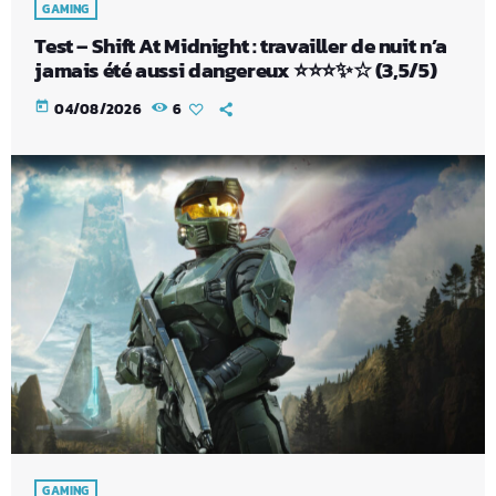
GAMING
Test – Shift At Midnight : travailler de nuit n’a
jamais été aussi dangereux ⭐⭐⭐✨☆ (3,5/5)
today
04/08/2026
6
GAMING