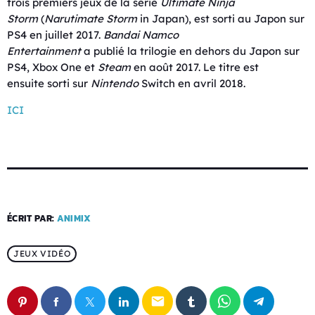
trois premiers jeux de la série
Ultimate Ninja
Storm
(
Narutimate Storm
in Japan), est sorti au Japon sur
PS4 en juillet 2017.
Bandai Namco
Entertainment
a publié la trilogie en dehors du Japon sur
PS4, Xbox One et
Steam
en août 2017. Le titre est
ensuite sorti sur
Nintendo
Switch en avril 2018.
ICI
ÉCRIT PAR:
ANIMIX
JEUX VIDÉO
email