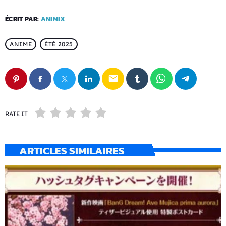
ÉCRIT PAR:
ANIMIX
ANIME
ÉTÉ 2025
email
RATE IT
ARTICLES SIMILAIRES