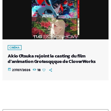
CINÉMA
Akio Ōtsuka rejoint le casting du film
d’animation Grotesqqque de CloverWorks
today
27/07/2026
18