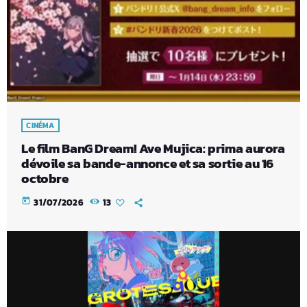
CINÉMA
Le film BanG Dream! Ave Mujica: prima aurora
dévoile sa bande-annonce et sa sortie au 16
octobre
today
31/07/2026
13