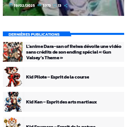
today
19/02/2025
5973
13
DERNIÈRES PUBLICATIONS
L’anime Dara-san of Reiwa dévoile une vidéo
sans crédits de son ending spécial « Gun
Valsey’s Theme »
Kid Pilote – Esprit de la course
Kid Ken – Esprit des arts martiaux
Kid Fourasse – Esprit de la nature