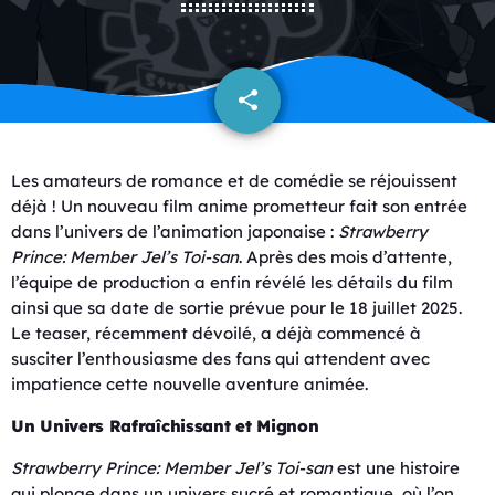
share
email
Les amateurs de romance et de comédie se réjouissent
déjà ! Un nouveau film anime prometteur fait son entrée
dans l’univers de l’animation japonaise :
Strawberry
Prince: Member Jel’s Toi-san
. Après des mois d’attente,
l’équipe de production a enfin révélé les détails du film
ainsi que sa date de sortie prévue pour le 18 juillet 2025.
Le teaser, récemment dévoilé, a déjà commencé à
susciter l’enthousiasme des fans qui attendent avec
impatience cette nouvelle aventure animée.
Un Univers Rafraîchissant et Mignon
Strawberry Prince: Member Jel’s Toi-san
est une histoire
qui plonge dans un univers sucré et romantique, où l’on