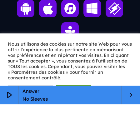
Nous utilisons des cookies sur notre site Web pour vous
offrir l'expérience la plus pertinente en mémorisant
vos préférences et en répétant vos visites. En cliquant
ℹ️ INFOS PRATIQUES
sur « Tout accepter », vous consentez à l'utilisation de
TOUS les cookies. Cependant, vous pouvez visiter les
« Paramètres des cookies » pour fournir un
✉️
Contact
consentement contrôlé.
🦊
Qui sommes-nous ?
Paramètres Cookie
Tout accepter
Answer
play_arrow
keyboard_arrow_right
📄
Mentions légales
No Sleeves
🔒
Confidentialité
🛡️
RGPD
Copyright © 2026 Animkids. Tous droits réservés.