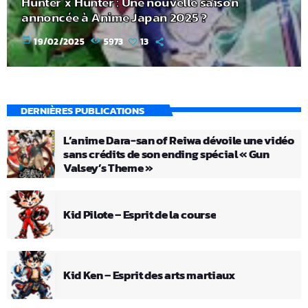
Hunter x Hunter : Une nouvelle saison
annoncée à Anime Japan 2025 ?
today
19/02/2025
5973
13
DERNIÈRES PUBLICATIONS
L’anime Dara-san of Reiwa dévoile une vidéo
sans crédits de son ending spécial « Gun
Valsey’s Theme »
Kid Pilote – Esprit de la course
Kid Ken – Esprit des arts martiaux