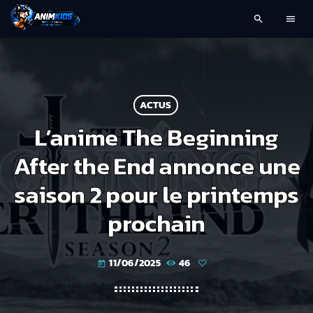
search
menu
ACTUS
L’anime The Beginning
After the End annonce une
saison 2 pour le printemps
prochain
11/06/2025
46
today