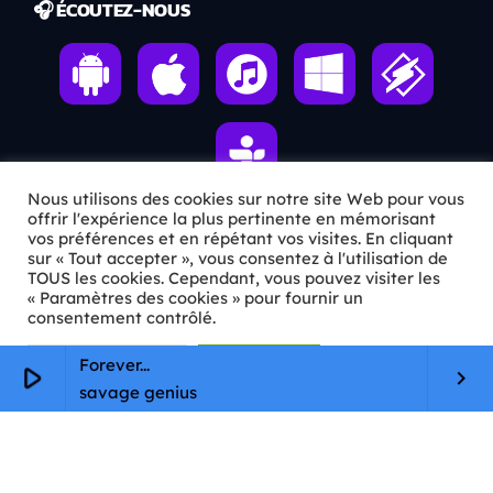
🎧 ÉCOUTEZ-NOUS
Nous utilisons des cookies sur notre site Web pour vous
offrir l'expérience la plus pertinente en mémorisant
vos préférences et en répétant vos visites. En cliquant
ℹ️ INFOS PRATIQUES
sur « Tout accepter », vous consentez à l'utilisation de
TOUS les cookies. Cependant, vous pouvez visiter les
« Paramètres des cookies » pour fournir un
✉️
Contact
consentement contrôlé.
🦊
Qui sommes-nous ?
Paramètres Cookie
Tout accepter
Forever...
play_arrow
keyboard_arrow_right
📄
Mentions légales
savage genius
🔒
Confidentialité
🛡️
RGPD