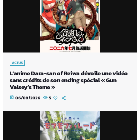
ACTUS
L’anime Dara-san of Reiwa dévoile une vidéo
sans crédits de son ending spécial « Gun
Valsey’s Theme »
today
06/08/2026
5