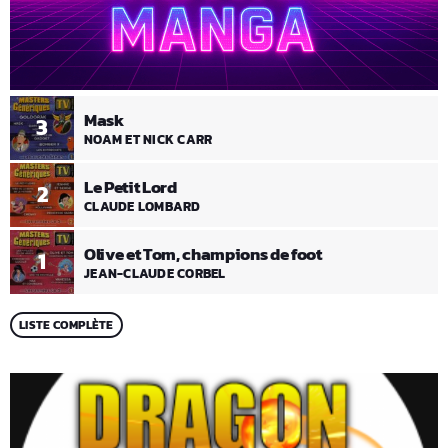
Mask
3
NOAM ET NICK CARR
Le Petit Lord
2
CLAUDE LOMBARD
Olive et Tom, champions de foot
1
JEAN-CLAUDE CORBEL
LISTE COMPLÈTE