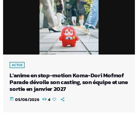
ACTUS
L’anime en stop-motion Koma-Dori Mofmof
Parade dévoile son casting, son équipe et une
sortie en janvier 2027
today
05/08/2026
4