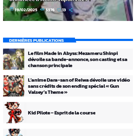
today
19/02/2025
5976
13
DERNIÈRES PUBLICATIONS
Le film Made in Abyss: Mezameru Shinpi
dévoile sa bande-annonce, son casting et sa
chanson principale
L’anime Dara-san of Reiwa dévoile une vidéo
sans crédits de son ending spécial « Gun
Valsey’s Theme »
Kid Pilote – Esprit de la course