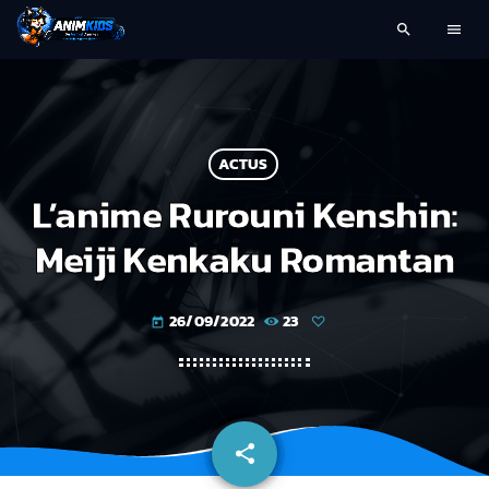
search
menu
ACTUS
L’anime Rurouni Kenshin:
Meiji Kenkaku Romantan
26/09/2022
23
today
share
email