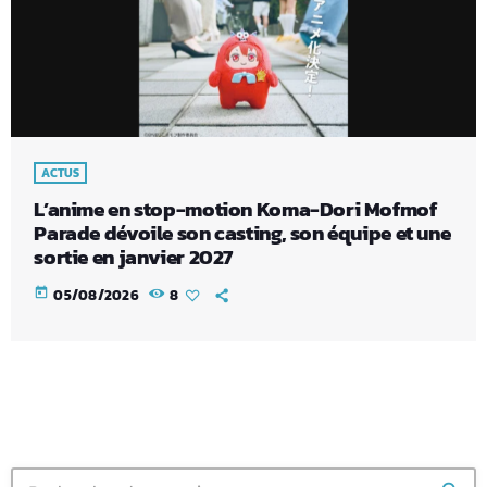
ACTUS
L’anime en stop-motion Koma-Dori Mofmof
Parade dévoile son casting, son équipe et une
sortie en janvier 2027
today
05/08/2026
8