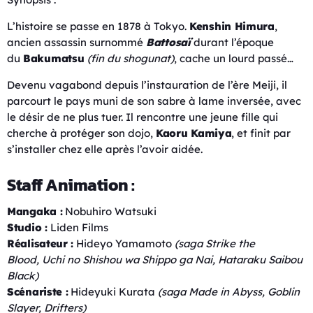
L’histoire se passe en 1878 à Tokyo.
Kenshin Himura
,
ancien assassin surnommé
Battosaï
durant l’époque
du
Bakumatsu
(fin du shogunat)
, cache un lourd passé…
Devenu vagabond depuis l’instauration de l’ère Meiji, il
parcourt le pays muni de son sabre à lame inversée, avec
le désir de ne plus tuer. Il rencontre une jeune fille qui
cherche à protéger son dojo,
Kaoru Kamiya
, et finit par
s’installer chez elle après l’avoir aidée.
Staff Animation :
Mangaka :
Nobuhiro Watsuki
Studio :
Liden Films
Réalisateur :
Hideyo Yamamoto
(saga Strike the
Blood, Uchi no Shishou wa Shippo ga Nai, Hataraku Saibou
Black)
Scénariste :
Hideyuki Kurata
(saga Made in Abyss, Goblin
Slayer, Drifters)