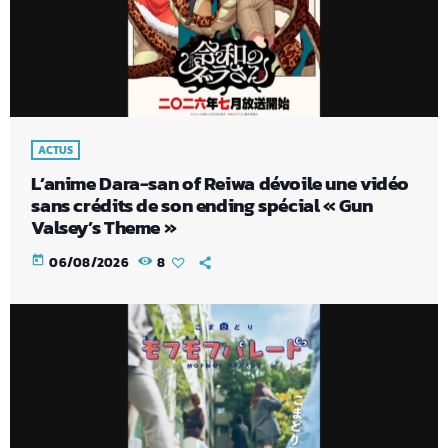
ACTUS
L’anime Dara-san of Reiwa dévoile une vidéo
sans crédits de son ending spécial « Gun
Valsey’s Theme »
today
06/08/2026
8