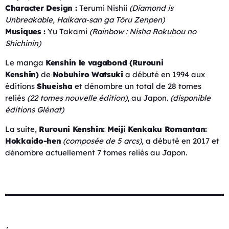
Character Design :
Terumi Nishii
(Diamond is
Unbreakable, Haikara-san ga Tōru Zenpen)
Musiques :
Yu Takami
(Rainbow : Nisha Rokubou no
Shichinin)
Le manga
Kenshin le vagabond (Rurouni
Kenshin)
de
Nobuhiro Watsuki
a débuté en 1994 aux
éditions
Shueisha
et dénombre un total de 28 tomes
reliés
(22 tomes nouvelle édition)
, au Japon.
(disponible
éditions Glénat)
La suite,
Rurouni Kenshin: Meiji Kenkaku Romantan:
Hokkaido-hen
(composée de 5 arcs)
, a débuté en 2017 et
dénombre actuellement 7 tomes reliés au Japon.