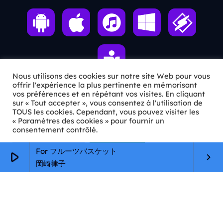
Nous utilisons des cookies sur notre site Web pour vous
offrir l'expérience la plus pertinente en mémorisant
vos préférences et en répétant vos visites. En cliquant
sur « Tout accepter », vous consentez à l'utilisation de
ℹ️ INFOS PRATIQUES
TOUS les cookies. Cependant, vous pouvez visiter les
« Paramètres des cookies » pour fournir un
✉️
Contact
consentement contrôlé.
🦊
Qui sommes-nous ?
Paramètres Cookie
Tout accepter
For フルーツバスケット
play_arrow
keyboard_arrow_right
岡崎律子
📄
Mentions légales
🔒
Confidentialité
🛡️
RGPD
Copyright © 2026 Animkids. Tous droits réservés.