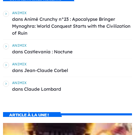
ANIMIX
dans
Animé Crunchy n°23 : Apocalypse Bringer
Mynoghra: World Conquest Starts with the Civilization
of Ruin
ANIMIX
dans
Castlevania : Noctune
ANIMIX
dans
Jean-Claude Corbel
ANIMIX
dans
Claude Lombard
ARTICLE À LA UNE !