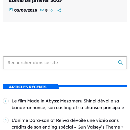
sortie en janvier 2027
today
05/08/2026
8
search
ARTICLES RÉCENTS
Le film Made in Abyss: Mezameru Shinpi dévoile sa
bande-annonce, son casting et sa chanson principale
L’anime Dara-san of Reiwa dévoile une vidéo sans
crédits de son ending spécial « Gun Valsey’s Theme »