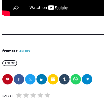
ÉCRIT PAR:
ANIMIX
ANIME
email
RATE IT