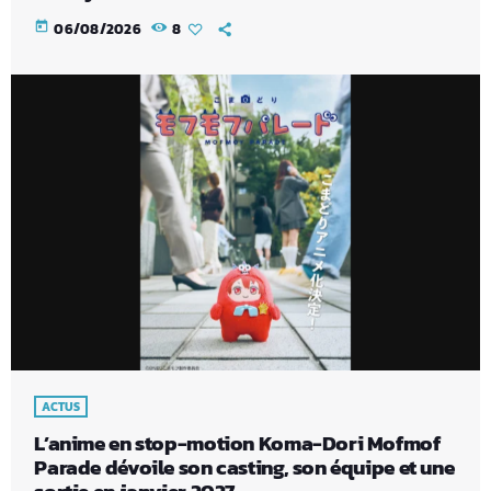
today
06/08/2026
8
ACTUS
L’anime en stop-motion Koma-Dori Mofmof
Parade dévoile son casting, son équipe et une