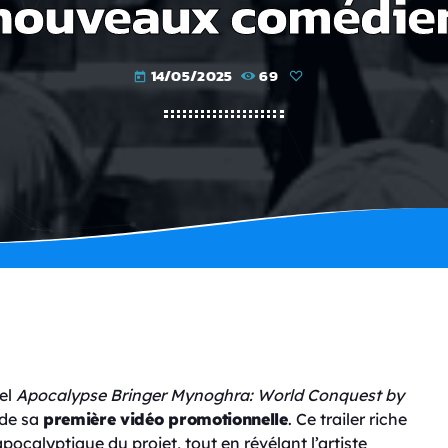
e nouveaux comédie
14/05/2025
69
today
vel
Apocalypse Bringer Mynoghra: World Conquest by
 de sa
première vidéo promotionnelle
. Ce trailer riche
pocalyptique du projet, tout en révélant l’artiste