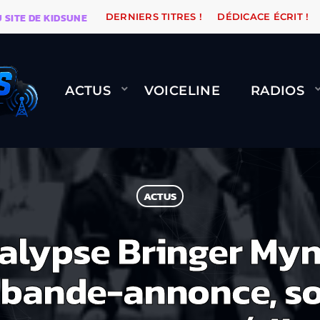
 DE KIDSUNE
WARÉTRO
ORANGE ROAD QUI PASSE, Ç
DERNIERS TITRES !
DÉDICACE ÉCRIT !
ACTUS
VOICELINE
RADIOS
ACTUS
alypse Bringer Myn
 bande-annonce, son