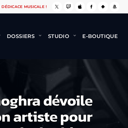
A LE FAIT !
NAMI
BERNARD MINET - FLY (GÉ
DÉDICACE MUSICALE !
DOSSIERS
STUDIO
E-BOUTIQUE
oghra dévoile
 artiste pour