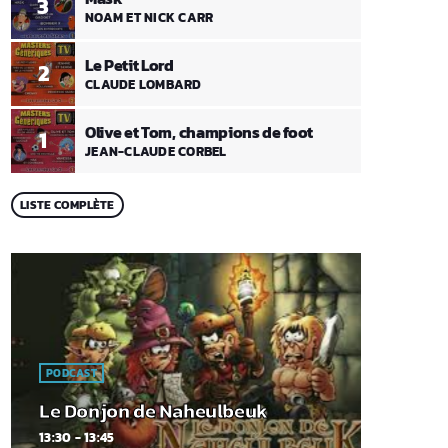
3
NOAM ET NICK CARR
Le Petit Lord
2
CLAUDE LOMBARD
Olive et Tom, champions de foot
1
JEAN-CLAUDE CORBEL
LISTE COMPLÈTE
PODCAST
Le Donjon de Naheulbeuk
13:30 - 13:45