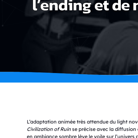
l’ending et d
L’adaptation animée très attendue du light no
Civilization of Ruin
se précise avec la diffusion
en ambiance sombre lève le voile sur l’univers a