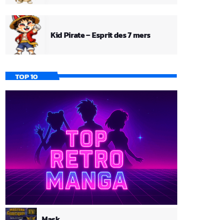
Kid Pirate – Esprit des 7 mers
TOP 10
Mask