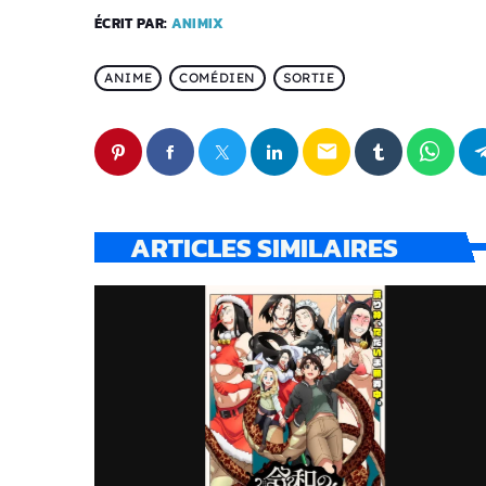
ÉCRIT PAR:
ANIMIX
ANIME
COMÉDIEN
SORTIE
email
ARTICLES SIMILAIRES