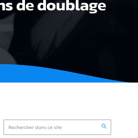
ns de doublage
search