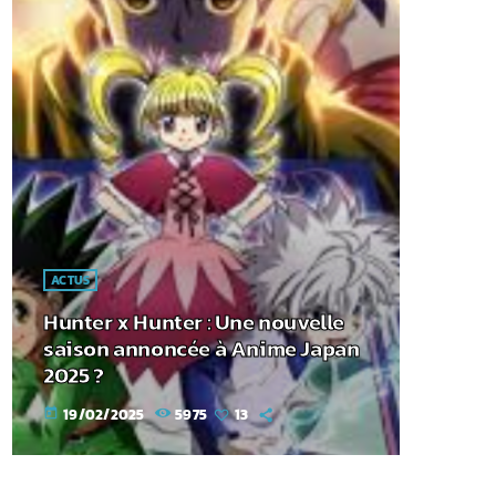
ACTUS
Hunter x Hunter : Une nouvelle
saison annoncée à Anime Japan
2025 ?
19/02/2025
5975
13
today